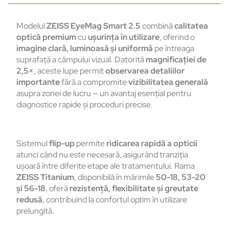
Modelul
ZEISS EyeMag Smart 2.5
combină
calitatea
optică premium
cu
ușurința în utilizare
, oferind o
imagine clară, luminoasă și uniformă
pe întreaga
suprafață a câmpului vizual. Datorită
magnificației de
2,5×
, aceste lupe permit
observarea detaliilor
importante
fără a compromite
vizibilitatea generală
asupra zonei de lucru — un avantaj esențial pentru
diagnostice rapide și proceduri precise.
Sistemul
flip-up
permite
ridicarea rapidă a opticii
atunci când nu este necesară, asigurând tranziția
ușoară între diferite etape ale tratamentului. Rama
ZEISS Titanium
, disponibilă în mărimile
50-18, 53-20
și 56-18
, oferă
rezistență, flexibilitate și greutate
redusă
, contribuind la confortul optim în utilizare
prelungită.