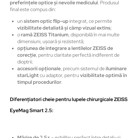
preferințele optice și nevoile medicului
. Produsul
final este compus din:
un
sistem optic flip-up
integrat, ce permite
vizibilitate detaliată și câmp vizual extins
;
o
ramă ZEISS Titanium
, disponibilă în mai multe
dimensiuni, ușoară și rezistentă;
opțiunea de integrare a lentilelor ZEISS de
corecție
, pentru claritate perfectă indiferent de
dioptrii;
accesorii opționale
, precum sistemul de
iluminare
starLight
cu adaptor, pentru
vizibilitate optimă în
timpul procedurilor
.
Diferențiatori cheie pentru lupele chirurgicale ZEISS
EyeMag Smart 2.5:
Mărire de 2,5×
– echilibru perfect între detaliu și