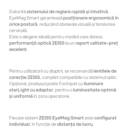
Datorită
sistemului de reglare rapidă și intuitivă
,
EyeMag Smart garantează
poziționare ergonomică în
orice postură
, reducând oboseala vizuală și tensiunea
cervicală.
Este o alegere ideală pentru medicii care doresc
performanță optică ZEISS
la un
raport calitate–preț
excelent
.
Pentru utilizatorii cu dioptrii, se recomandă
lentilele de
corecție ZEISS
, complet compatibile cu sistemul optic.
Opțional, produsul poate fi echipat cu
iluminare
starLight cu adaptor
, pentru o
luminozitate optimă
și uniformă
în zona operatorie.
Fiecare sistem
ZEISS EyeMag Smart
este
configurat
individual
, în funcție de
distanța de lucru,