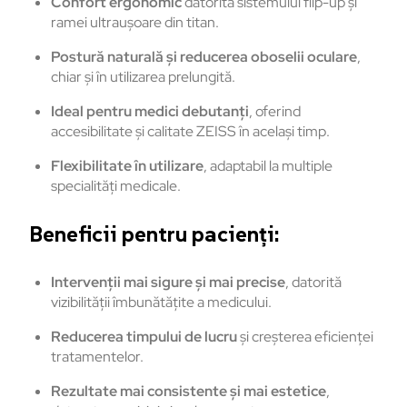
Confort ergonomic
datorită sistemului flip-up și
ramei ultraușoare din titan.
Postură naturală și reducerea oboselii oculare
,
chiar și în utilizarea prelungită.
Ideal pentru medici debutanți
, oferind
accesibilitate și calitate ZEISS în același timp.
Flexibilitate în utilizare
, adaptabil la multiple
specialități medicale.
Beneficii pentru pacienți:
Intervenții mai sigure și mai precise
, datorită
vizibilității îmbunătățite a medicului.
Reducerea timpului de lucru
și creșterea eficienței
tratamentelor.
Rezultate mai consistente și mai estetice
,