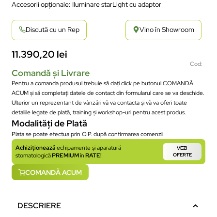
Accesorii opționale: Iluminare starLight cu adaptor
Discută cu un Rep
Vino în Showroom
11.390,20
lei
Cod:
Comandă și Livrare
Pentru a comanda produsul trebuie să dați click pe butonul COMANDĂ
ACUM și să completați datele de contact din formularul care se va deschide.
Ulterior un reprezentant de vânzări vă va contacta și vă va oferi toate
detaliile legate de plată, training și workshop-uri pentru acest produs.
Modalități de Plată
Plata se poate efectua prin O.P. după confirmarea comenzii.
Achiziționează
echipamente și aparatură
VEZI
stomatologică
PREMIUM
în
RATE!
OFERTE
COMANDĂ ACUM
DESCRIERE