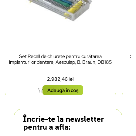
Set Recall de chiurete pentru curățarea
Se
implanturilor dentare, Aesculap, B. Braun, DB185
2.982,46
lei
Adaugă în coș
Încrie-te la newsletter
pentru a afla: