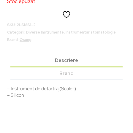
Stoc epuizat
SKU:
2LSMS1-2
Categorii:
Diverse Instrumente
,
Instrumentar stomatologie
Brand:
Osung
Descriere
Brand
– Instrument de detartraj(Scaler)
– Silicon