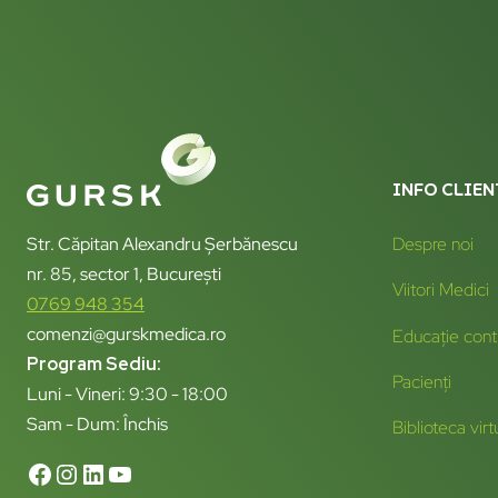
INFO CLIEN
Str. Căpitan Alexandru Șerbănescu
Despre noi
nr. 85, sector 1, București
Viitori Medici
0769 948 354
comenzi@gurskmedica.ro
Educație cont
Program Sediu:
Pacienți
Luni - Vineri: 9:30 - 18:00
Sam - Dum: Închis
Biblioteca virt