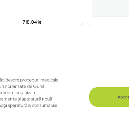
718,04
lei
ăți despre proceduri medicale
uri noi lansate de Gursk
imente organizate
Abona
pamente și aparatură nouă
oții aparatură și consumabile