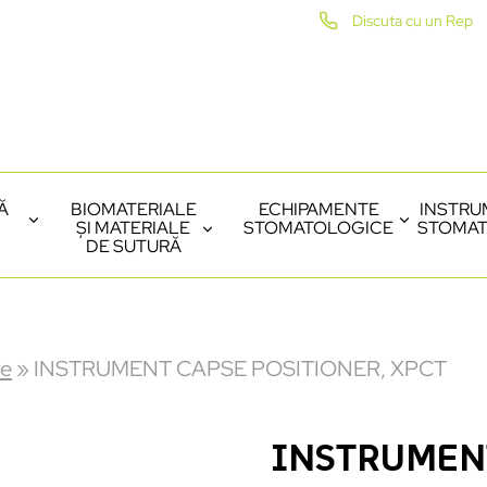
Discuta cu un Rep
Ă
BIOMATERIALE
ECHIPAMENTE
INSTRU
ȘI MATERIALE
STOMATOLOGICE
STOMAT
DE SUTURĂ
te
»
INSTRUMENT CAPSE POSITIONER, XPCT
INSTRUMENT