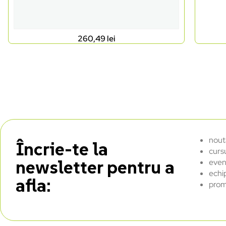
260,49
lei
nout
Încrie-te la
curs
newsletter pentru a
even
echi
afla:
prom