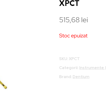
XPCT
515,68
lei
Stoc epuizat
SKU:
XPCT
Categorii:
Instrumente
,
Brand:
Dentium