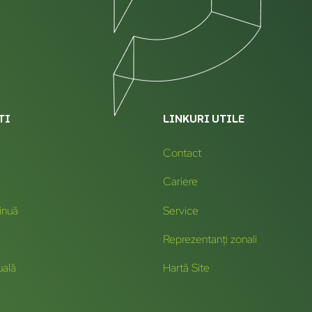
TI
LINKURI UTILE
Contact
Cariere
inuă
Service
Reprezentanți zonali
uală
Hartă Site