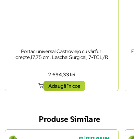
Portac universal Castroviejo cu vârfuri
Foa
drepte,17,75 cm, Laschal Surgical, 7-TCL/R
2.694,33
lei
Adaugă în coș
Produse Similare