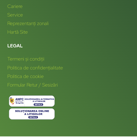
Cariere
Service
Reprezentanți zonali
Hartă Site
LEGAL
Termeni și condiții
Politica de confidențialitate
Politica de cookie
Formular Retur / Sesizări