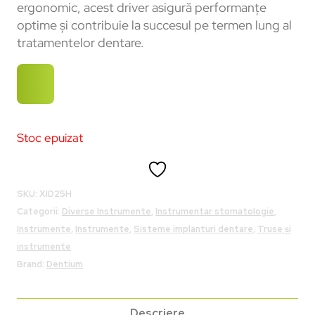
ergonomic, acest driver asigură performanțe
optime și contribuie la succesul pe termen lung al
tratamentelor dentare.
Stoc epuizat
SKU:
XID25H
Categorii:
Diverse Instrumente
,
Instrumentar stomatologie
,
Instrumente
,
Instrumente
,
Sisteme implanturi dentare
,
Truse și
instrumente
Brand:
Dentium
Descriere