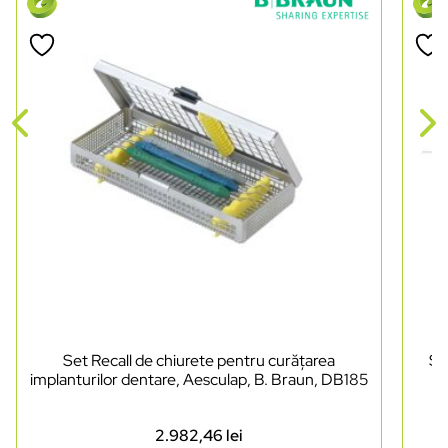
Set Recall de chiurete pentru curățarea
Se
implanturilor dentare, Aesculap, B. Braun, DB185
2.982,46
lei