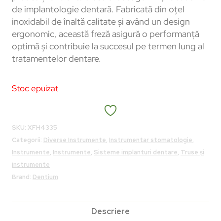
de implantologie dentară. Fabricată din oțel
inoxidabil de înaltă calitate și având un design
ergonomic, această freză asigură o performanță
optimă și contribuie la succesul pe termen lung al
tratamentelor dentare.
Stoc epuizat
SKU:
XFH4335
Categorii:
Diverse Instrumente
,
Instrumentar stomatologie
,
Instrumente
,
Instrumente
,
Sisteme implanturi dentare
,
Truse și
instrumente
Brand:
Dentium
Descriere