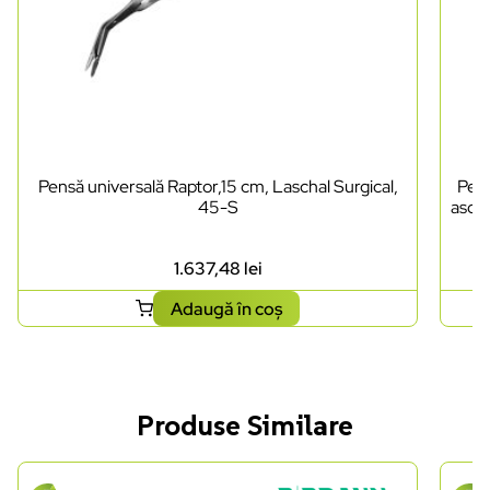
Pensă universală Raptor,15 cm, Laschal Surgical,
Pens
45-S
ascuț
1.637,48
lei
Adaugă în coș
Produse Similare