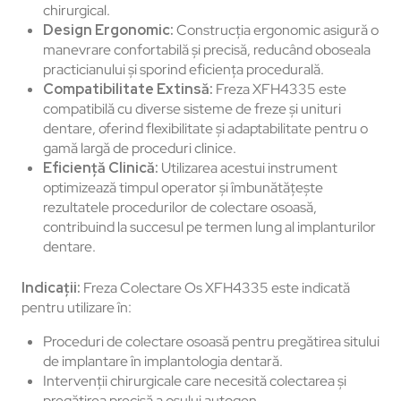
chirurgical.
Design Ergonomic:
Construcția ergonomic asigură o
manevrare confortabilă și precisă, reducând oboseala
practicianului și sporind eficiența procedurală.
Compatibilitate Extinsă:
Freza XFH4335 este
compatibilă cu diverse sisteme de freze și unituri
dentare, oferind flexibilitate și adaptabilitate pentru o
gamă largă de proceduri clinice.
Eficiență Clinică:
Utilizarea acestui instrument
optimizează timpul operator și îmbunătățește
rezultatele procedurilor de colectare osoasă,
contribuind la succesul pe termen lung al implanturilor
dentare.
Indicații:
Freza Colectare Os XFH4335 este indicată
pentru utilizare în:
Proceduri de colectare osoasă pentru pregătirea sitului
de implantare în implantologia dentară.
Intervenții chirurgicale care necesită colectarea și
pregătirea precisă a osului autogen.