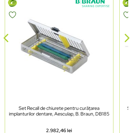
Set Recall de chiurete pentru curățarea
Se
implanturilor dentare, Aesculap, B. Braun, DB185
2.982,46
lei