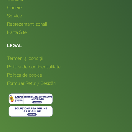
Cariere
Service
Reprezentanți zonali
Hartă Site
LEGAL
Termeni și condiții
Politica de confidențialitate
Politica de cookie
Formular Retur / Sesizări