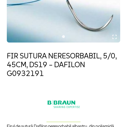
FIR SUTURA NERESORBABIL, 5/0,
45CM, DS19 – DAFILON
G0932191
Firul de sutură Dafilon neresorbabil albastru, din poliamidă