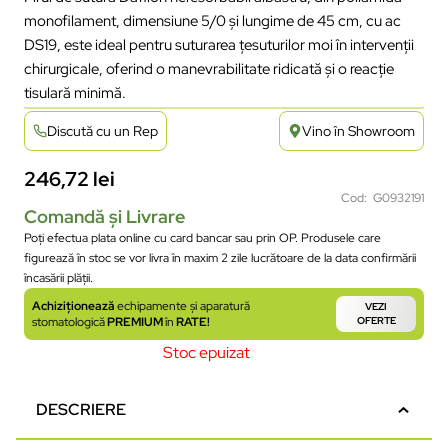
monofilament, dimensiune 5/0 și lungime de 45 cm, cu ac
DS19, este ideal pentru suturarea țesuturilor moi în intervenții
chirurgicale, oferind o manevrabilitate ridicată și o reacție
tisulară minimă.
Discută cu un Rep
Vino în Showroom
246,72
lei
Cod: G0932191
Comandă și Livrare
Poți efectua plata online cu card bancar sau prin OP. Produsele care
figurează în stoc se vor livra în maxim 2 zile lucrătoare de la data confirmării
încasării plății.
Achiziționează
echipamente și aparatură
VEZI
stomatologică
PREMIUM
în
RATE!
OFERTE
Stoc epuizat
DESCRIERE