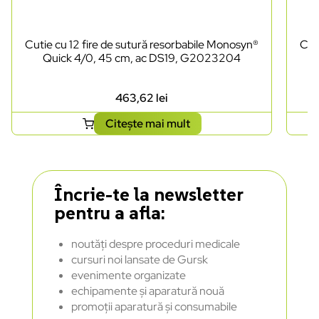
Cutie cu 12 fire de sutură resorbabile Monosyn®
Cut
Quick 4/0, 45 cm, ac DS19, G2023204
463,62
lei
Citește mai mult
Încrie-te la newsletter
pentru a afla:
noutăți despre proceduri medicale
cursuri noi lansate de Gursk
evenimente organizate
echipamente și aparatură nouă
promoții aparatură și consumabile