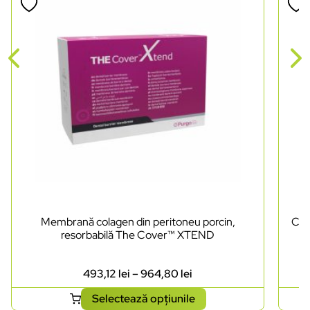
Membrană colagen din peritoneu porcin,
Cut
resorbabilă The Cover™ XTEND
493,12
lei
–
964,80
lei
Selectează opțiunile