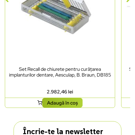
Set Recall de chiurete pentru curățarea
Se
implanturilor dentare, Aesculap, B. Braun, DB185
2.982,46
lei
Adaugă în coș
Încrie-te la newsletter