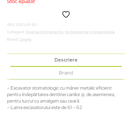
Stoc epuizat
SKU:
EXCL61-62
Categorii:
Diverse Instrumente
,
Instrumentar stomatologie
Brand:
Osung
Descriere
Brand
– Excavator stomatologic cu mâner metalic eficient
pentru îndepărtarea dentinei cariilor și, de asemenea,
pentru lucrul cu amalgam sau ceară
– Lama excavatorului este de 61 – 62