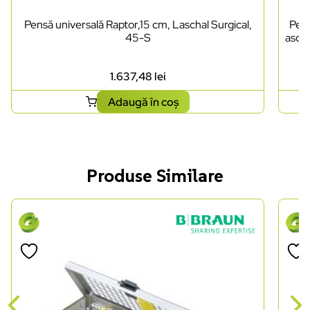
Pensă universală Raptor,15 cm, Laschal Surgical,
Pens
45-S
ascuț
1.637,48
lei
Adaugă în coș
Produse Similare