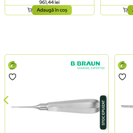
961,44
lei
Adaugă în coș
STOC EPUIZAT