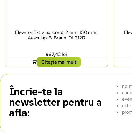
Elevator Extralux, drept, 2 mm, 150 mm,
Ele
Aesculap, B. Braun, DL312R
967,42
lei
Citește mai mult
nout
Încrie-te la
curs
newsletter pentru a
even
echi
afla:
prom