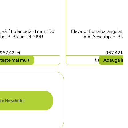
, vârf tip lancetă, 4 mm, 150
Elevator Extralux, angulat in
ap, B. Braun, DL319R
mm, Aesculap, B. Bra
967,42
lei
967,42
lei
tește mai mult
Adaugă în 
re Newsletter