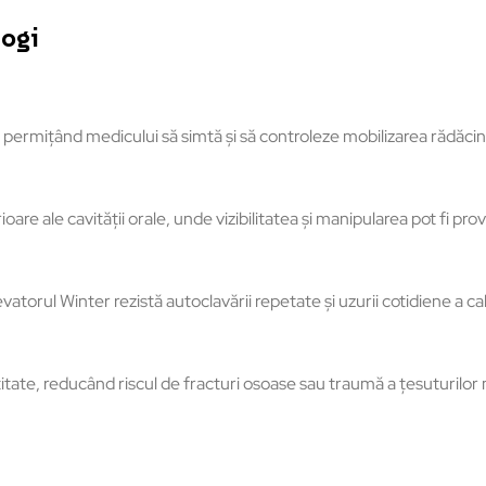
logi
e, permițând medicului să simtă și să controleze mobilizarea rădăcinii
oare ale cavității orale, unde vizibilitatea și manipularea pot fi pr
evatorul Winter rezistă autoclavării repetate și uzurii cotidiene a c
itate, reducând riscul de fracturi osoase sau traumă a țesuturilor 