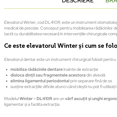
DESCRIERE
BR
Elevatorul Winter, cod DL410R, este un instrument stomatologi
medical de precizie. Conceput pentru mobilizarea rădăcinilor de
tactil cu durabilitatea necesară în intervențiile chirurgicale com
Ce este elevatorul Winter și cum se fol
Elevatorul dentar este un instrument chirurgical folosit pentru 
mobiliza rădăcinile dentare
înainte de extracție
disloca dinții sau fragmentele acestora
din alveolă
elimina ligamentul periodontal
prin separare fină de os
susține extracțiile dificile atunci când cleștii nu pot fi utilizaț
Modelul
Winter – DL410R
are un
vârf ascuțit și unghi ergon
ligamentar și a facilita extracția.