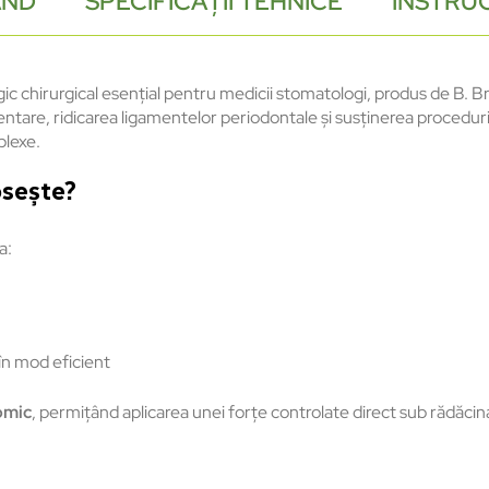
AND
SPECIFICAȚII TEHNICE
INSTRUC
c chirurgical esențial pentru medicii stomatologi, produs de B. B
ntare, ridicarea ligamentelor periodontale și susținerea procedur
plexe.
osește?
a:
i în mod eficient
omic
, permițând aplicarea unei forțe controlate direct sub rădăcina