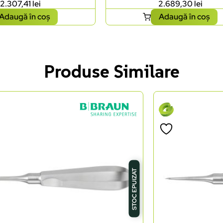
2.307,41
lei
2.689,30
lei
Adaugă în coș
Adaugă în coș
Produse Similare
STOC EPUIZAT