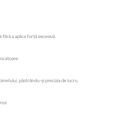
 fără a aplica forță excesivă.
ovocatoare.
abinetului, păstrându-și precizia de lucru.
moi.