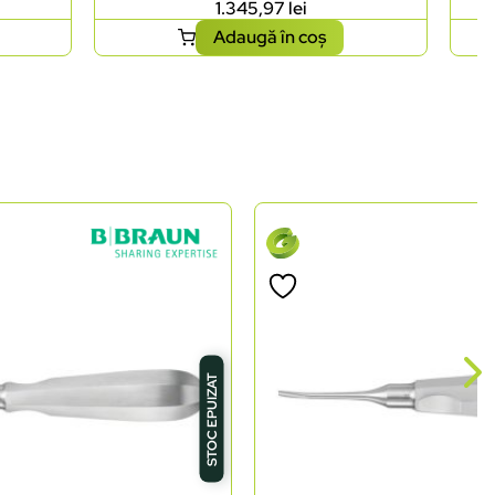
1.345,97
lei
Adaugă în coș
STOC EPUIZAT