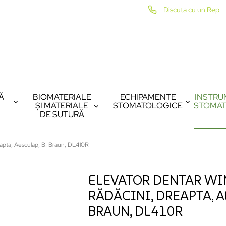
Discuta cu un Rep
Ă
BIOMATERIALE
ECHIPAMENTE
INSTRU
ȘI MATERIALE
STOMATOLOGICE
STOMAT
DE SUTURĂ
eapta, Aesculap, B. Braun, DL410R
ELEVATOR DENTAR WI
RĂDĂCINI, DREAPTA, A
BRAUN, DL410R