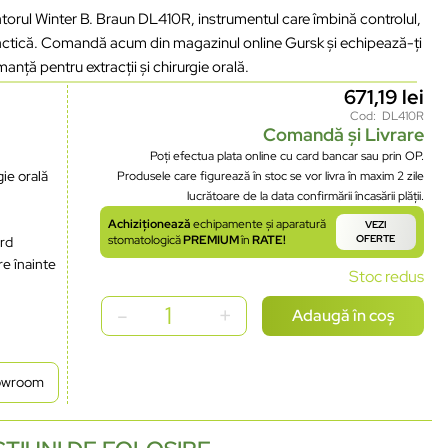
torul Winter B. Braun DL410R, instrumentul care îmbină controlul,
ractică. Comandă acum din magazinul online Gursk și echipează-ți
anță pentru extracții și chirurgie orală.
671,19
lei
Cod: DL410R
Comandă și Livrare
Poți efectua plata online cu card bancar sau prin OP.
gie orală
Produsele care figurează în stoc se vor livra în maxim 2 zile
lucrătoare de la data confirmării încasării plății.
Achiziționează
echipamente și aparatură
VEZI
stomatologică
PREMIUM
în
RATE!
OFERTE
ard
re înainte
Stoc redus
Adaugă în coș
howroom