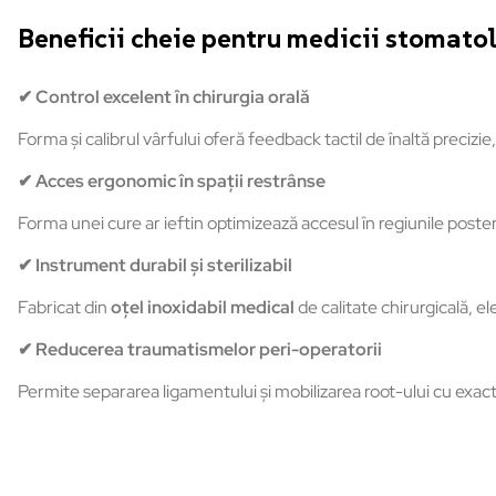
Beneficii cheie pentru medicii stomato
✔
Control excelent în chirurgia orală
Forma și calibrul vârfului oferă feedback tactil de înaltă precizi
✔
Acces ergonomic în spații restrânse
Forma unei cure ar ieftin optimizează accesul în regiunile posteri
✔
Instrument durabil și sterilizabil
Fabricat din
oțel inoxidabil medical
de calitate chirurgicală, el
✔
Reducerea traumatismelor peri-operatorii
Permite separarea ligamentului și mobilizarea root-ului cu exact