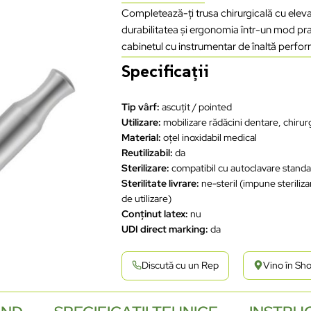
Completează-ți trusa chirurgicală cu eleva
durabilitatea și ergonomia într-un mod p
cabinetul cu instrumentar de înaltă perform
Specificații
Tip vârf:
ascuțit / pointed
Utilizare:
mobilizare rădăcini dentare, chirur
Material:
oțel inoxidabil medical
Reutilizabil:
da
Sterilizare:
compatibil cu autoclavare stand
Sterilitate livrare:
ne-steril (impune steriliza
de utilizare)
Conținut latex:
nu
UDI direct marking:
da
Discută cu un Rep
Vino în S