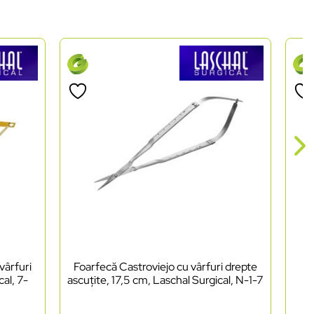
vârfuri
Foarfecă Castroviejo cu vârfuri drepte
P
al, 7-
ascuțite, 17,5 cm, Laschal Surgical, N-1-7