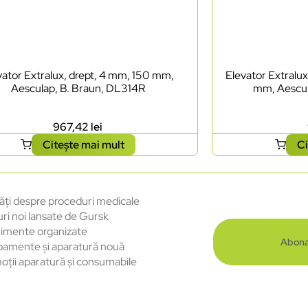
vator Extralux, drept, 4 mm, 150 mm,
Elevator Extralux
Aesculap, B. Braun, DL314R
mm, Aescul
967,42
lei
Citește mai mult
Ci
ăți despre proceduri medicale
uri noi lansate de Gursk
imente organizate
Abona
pamente și aparatură nouă
oții aparatură și consumabile