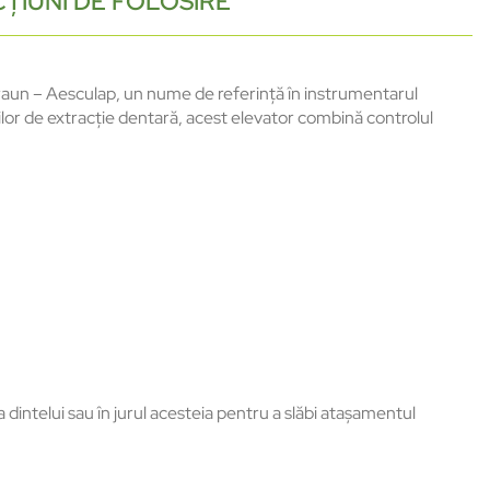
ȚIUNI DE FOLOSIRE
raun – Aesculap, un nume de referință în instrumentarul
ilor de extracție dentară, acest elevator combină controlul
 dintelui sau în jurul acesteia pentru a slăbi atașamentul