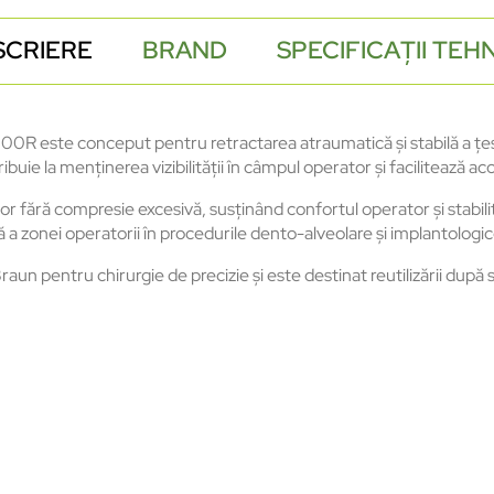
SCRIERE
BRAND
SPECIFICAȚII TEH
0R este conceput pentru retractarea atraumatică și stabilă a țesu
buie la menținerea vizibilității în câmpul operator și facilitează acc
 fără compresie excesivă, susținând confortul operator și stabilita
a zonei operatorii în procedurile dento-alveolare și implantologic
un pentru chirurgie de precizie și este destinat reutilizării după