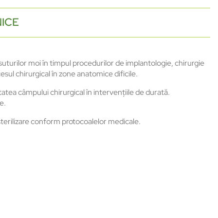
NICE
turilor moi în timpul procedurilor de implantologie, chirurgie
esul chirurgical în zone anatomice dificile.
tea câmpului chirurgical în intervențiile de durată.
e.
 sterilizare conform protocoalelor medicale.