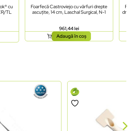
lok® cu
Foarfecă Castroviejo cu vârfuri drepte
Por
LCR/TL
ascuțite, 14 cm, Laschal Surgical, N-1
drep
961,44
lei
Adaugă în coș