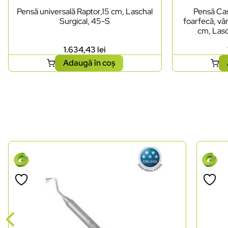
Pensă universală Raptor,15 cm, Laschal
Pensă Cas
Surgical, 45-S
foarfecă, vâr
cm, Lasc
1.634,43
lei
Adaugă în coș