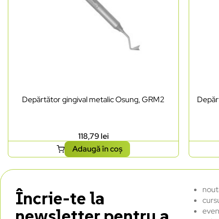
Depărtător gingival metalic Osung, GRM2
Depărt
118,79
lei
Adaugă în coș
nout
Încrie-te la
curs
newsletter pentru a
even