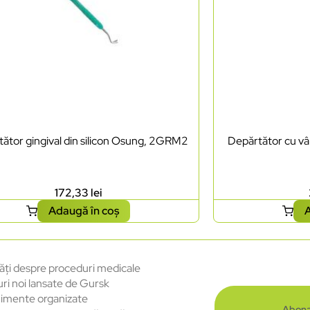
ător gingival din silicon Osung, 2GRM2
Depărtător cu vâ
172,33
lei
Adaugă în coș
A
ăți despre proceduri medicale
uri noi lansate de Gursk
imente organizate
Abona