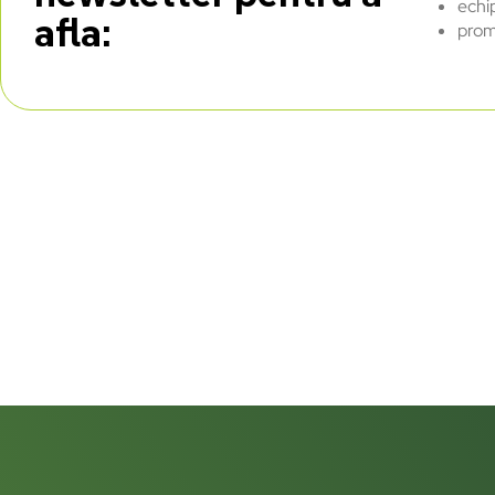
echi
afla:
prom