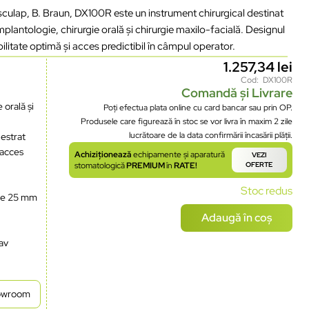
culap, B. Braun, DX100R este un instrument chirurgical destinat
implantologie, chirurgie orală și chirurgie maxilo-facială. Designul
litate optimă și acces predictibil în câmpul operator.
1.257,34
lei
Cod: DX100R
Comandă și Livrare
 orală și
Poți efectua plata online cu card bancar sau prin OP.
Produsele care figurează în stoc se vor livra în maxim 2 zile
lucrătoare de la data confirmării încasării plății.
estrat
 acces
Achiziționează
echipamente și aparatură
VEZI
stomatologică
PREMIUM
în
RATE!
OFERTE
Stoc redus
me 25 mm
Adaugă în coș
lav
howroom