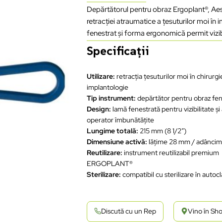
Depărtătorul pentru obraz Ergoplant®, Aes
retracției atraumatice a țesuturilor moi în 
fenestrat și forma ergonomică permit vizibi
Specificații
Utilizare:
retracția țesuturilor moi în chirurgie
implantologie
Tip instrument:
depărtător pentru obraz fen
Design:
lamă fenestrată pentru vizibilitate și
operator îmbunătățite
Lungime totală:
215 mm (8 1/2”)
Dimensiune activă:
lățime 28 mm / adânci
Reutilizare:
instrument reutilizabil premium
ERGOPLANT®
Sterilizare:
compatibil cu sterilizare în autoc
Discută cu un Rep
Vino în S