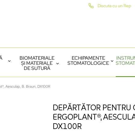
Discuta cu un Rep
Ă
BIOMATERIALE
ECHIPAMENTE
INSTRU
ȘI MATERIALE
STOMATOLOGICE
STOMAT
DE SUTURĂ
nt®, Aesculap, B. Braun, DX100R
DEPĂRTĂTOR PENTRU O
ERGOPLANT®, AESCULAP
DX100R