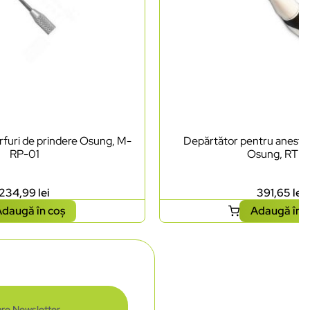
rfuri de prindere Osung, M-
Depărtător pentru anestez
RP-01
Osung, RTN
234,99
lei
391,65
lei
daugă în coș
Adaugă în 
re Newsletter