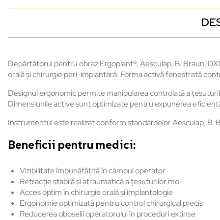
DE
Depărtătorul pentru obraz Ergoplant®, Aesculap, B. Braun, DX10
orală și chirurgie peri-implantară. Forma activă fenestrată contri
Designul ergonomic permite manipularea controlată a țesuturilor
Dimensiunile active sunt optimizate pentru expunerea eficientă 
Instrumentul este realizat conform standardelor Aesculap, B. Bra
Beneficii pentru medici:
Vizibilitate îmbunătățită în câmpul operator
Retracție stabilă și atraumatică a țesuturilor moi
Acces optim în chirurgie orală și implantologie
Ergonomie optimizată pentru control chirurgical precis
Reducerea oboselii operatorului în proceduri extinse