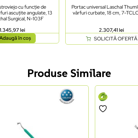
troviejo cu funcție de
Portac universal Laschal Thum
furi ascuțite angulate, 13
vârfuri curbate, 18 cm, 7-TC
hal Surgical, N-103F
1.345,97
lei
2.307,41
lei
Adaugă în coș
SOLICITĂ OFERTĂ
Produse Similare