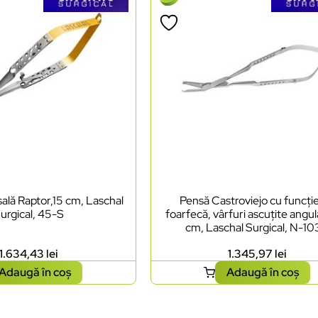
ală Raptor,15 cm, Laschal
Pensă Castroviejo cu funcți
urgical, 45-S
foarfecă, vârfuri ascuțite angul
cm, Laschal Surgical, N-1
1.634,43
lei
1.345,97
lei
Adaugă în coș
Adaugă în coș