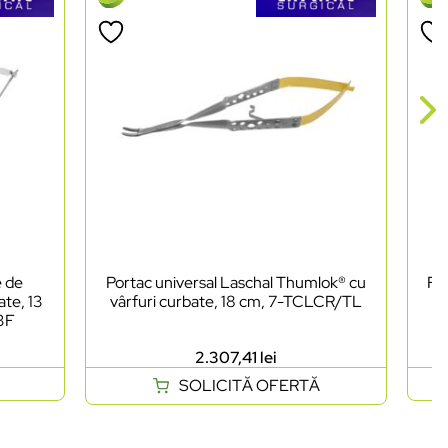
e de
Portac universal Laschal Thumlok® cu
Foa
ate, 13
vârfuri curbate, 18 cm, 7-TCLCR/TL
as
03F
2.307,41
lei
SOLICITĂ OFERTĂ