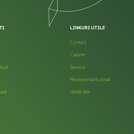
TI
LINKURI UTILE
Contact
Cariere
inuă
Service
Reprezentanți zonali
uală
Hartă Site