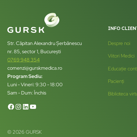
INFO CLIEN
Str. Căpitan Alexandru Șerbănescu
Despre noi
nr. 85, sector 1, București
Viitori Medici
0769 948 354
comenzi@gurskmedica.ro
Educație cont
Program Sediu:
Pacienți
Luni - Vineri: 9:30 - 18:00
Sam - Dum: Închis
Biblioteca virt
© 2026 GURSK