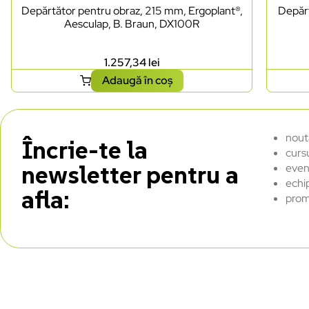
Depărtător pentru obraz, 215 mm, Ergoplant®,
Depărt
Aesculap, B. Braun, DX100R
1.257,34
lei
Adaugă în coș
nout
Încrie-te la
curs
newsletter pentru a
even
echi
afla:
prom