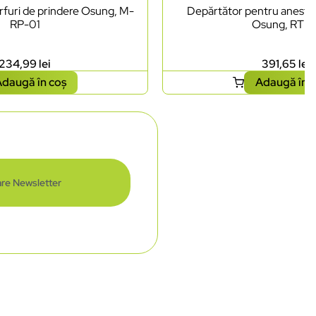
rfuri de prindere Osung, M-
Depărtător pentru anestez
RP-01
Osung, RTN
234,99
lei
391,65
lei
daugă în coș
Adaugă în 
re Newsletter