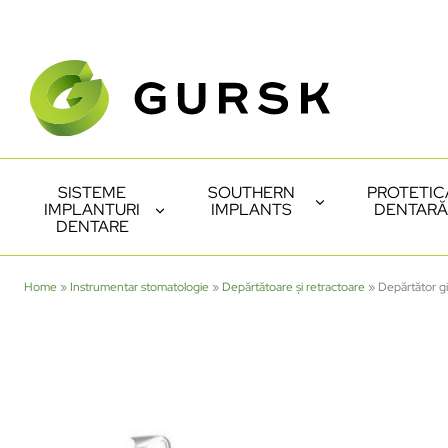
SISTEME
SOUTHERN
PROTETIC
IMPLANTURI
IMPLANTS
DENTARĂ
DENTARE
Home
»
Instrumentar stomatologie
»
Depărtătoare și retractoare
»
Depărtător g