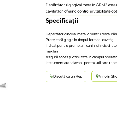
Depărtătorul gingival metalic GRM2 este util
cavităților, oferind control și vizibilitate o
Specificații
Depărtător gingival metalic pentru restaurăr
Protejează gingia în timpul formării cavității
Indicat pentru premolari, canini și incisivi late
maxilari
Asigură acces și vizibilitate în câmpul operat
Instrument autoclavabil pentru utilizare repe
Discută cu un Rep
Vino în S