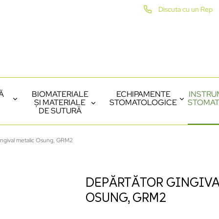
Discuta cu un Rep
Ă
BIOMATERIALE
ECHIPAMENTE
INSTRU
ȘI MATERIALE
STOMATOLOGICE
STOMAT
DE SUTURĂ
ingival metalic Osung, GRM2
DEPĂRTĂTOR GINGIVA
OSUNG, GRM2