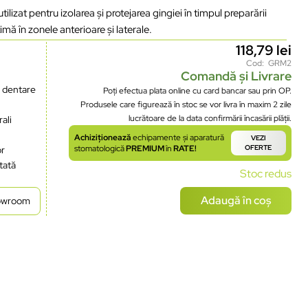
izat pentru izolarea și protejarea gingiei în timpul preparării
ptimă în zonele anterioare și laterale.
118,79
lei
Cod: GRM2
Comandă și Livrare
i dentare
Poți efectua plata online cu card bancar sau prin OP.
Produsele care figurează în stoc se vor livra în maxim 2 zile
lucrătoare de la data confirmării încasării plății.
rali
Achiziționează
echipamente și aparatură
VEZI
stomatologică
PREMIUM
în
RATE!
OFERTE
or
tată
Stoc redus
Adaugă în coș
howroom