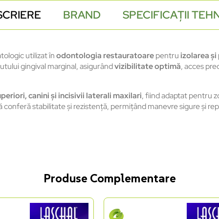
SCRIERE
BRAND
SPECIFICAȚII TEH
logic utilizat în
odontologia restauratoare
pentru
izolarea și
utului gingival marginal, asigurând
vizibilitate optimă
, acces pre
periori, canini și incisivii laterali maxilari
, fiind adaptat pentru z
că conferă stabilitate și rezistență, permițând manevre sigure și re
Produse Complementare