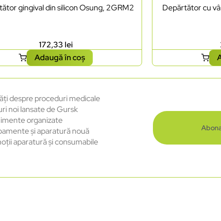
ător gingival din silicon Osung, 2GRM2
Depărtător cu vâ
172,33
lei
Adaugă în coș
A
ăți despre proceduri medicale
uri noi lansate de Gursk
imente organizate
Abona
pamente și aparatură nouă
oții aparatură și consumabile