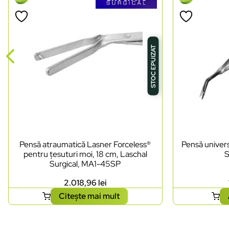
STOC EPUIZAT
Pensă atraumatică Lasner Forceless®
Pensă univers
pentru țesuturi moi, 18 cm, Laschal
S
Surgical, MA1-45SP
2.018,96
lei
Citește mai mult