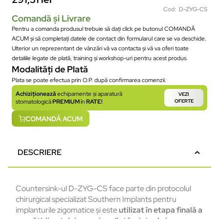
Cod: D-ZYG-CS
Comandă și Livrare
Pentru a comanda produsul trebuie să dați click pe butonul COMANDĂ
ACUM și să completați datele de contact din formularul care se va deschide.
Ulterior un reprezentant de vânzări vă va contacta și vă va oferi toate
detaliile legate de plată, training și workshop-uri pentru acest produs.
Modalități de Plată
Plata se poate efectua prin O.P. după confirmarea comenzii.
Achiziționează
echipamente și aparatură
VEZI
stomatologică
PREMIUM
în
RATE!
OFERTE
COMANDĂ ACUM
DESCRIERE
Countersink-ul D-ZYG-CS face parte din protocolul
chirurgical specializat Southern Implants pentru
implanturile zigomatice și este
utilizat în etapa finală a