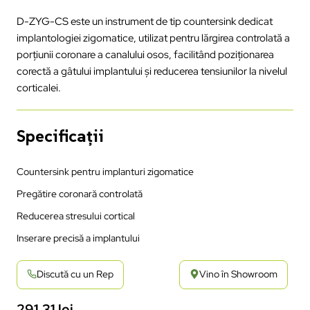
D-ZYG-CS este un instrument de tip countersink dedicat
implantologiei zigomatice, utilizat pentru lărgirea controlată a
porțiunii coronare a canalului osos, facilitând poziționarea
corectă a gâtului implantului și reducerea tensiunilor la nivelul
corticalei.
Specificații
Countersink pentru implanturi zigomatice
Pregătire coronară controlată
Reducerea stresului cortical
Inserare precisă a implantului
Discută cu un Rep
Vino în Showroom
291,31
lei