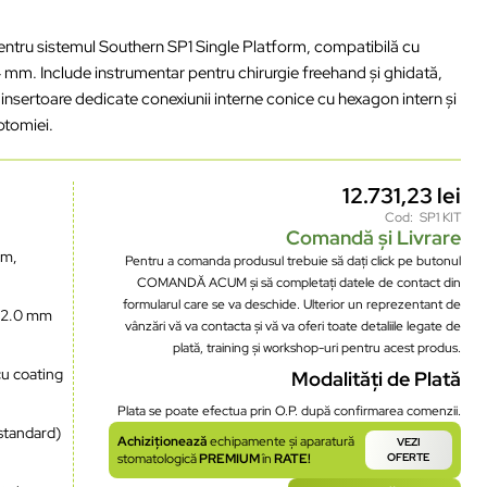
pentru sistemul Southern SP1 Single Platform, compatibilă cu
mm. Include instrumentar pentru chirurgie freehand și ghidată,
 insertoare dedicate conexiunii interne conice cu hexagon intern și
otomiei.
12.731,23
lei
Cod: SP1 KIT
Comandă și Livrare
mm,
Pentru a comanda produsul trebuie să dați click pe butonul
COMANDĂ ACUM și să completați datele de contact din
formularul care se va deschide. Ulterior un reprezentant de
n 2.0 mm
vânzări vă va contacta și vă va oferi toate detaliile legate de
plată, training și workshop-uri pentru acest produs.
 cu coating
Modalități de Plată
Plata se poate efectua prin O.P. după confirmarea comenzii.
standard)
Achiziționează
echipamente și aparatură
VEZI
stomatologică
PREMIUM
în
RATE!
OFERTE