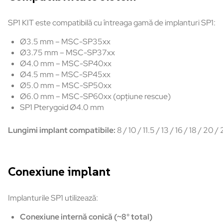
SP1 KIT este compatibilă cu întreaga gamă de implanturi SP1:
Ø3.5 mm – MSC-SP35xx
Ø3.75 mm – MSC-SP37xx
Ø4.0 mm – MSC-SP40xx
Ø4.5 mm – MSC-SP45xx
Ø5.0 mm – MSC-SP50xx
Ø6.0 mm – MSC-SP60xx (opțiune rescue)
SP1 Pterygoid Ø4.0 mm
Lungimi implant compatibile:
8 / 10 / 11.5 / 13 / 16 / 18 / 20
Conexiune implant
Implanturile SP1 utilizează:
Conexiune internă conică (~8° total)