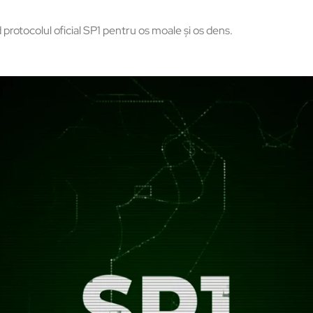
protocolul oficial SP1 pentru os moale și os dens.