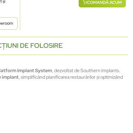
t și
COMANDĂ ACUM
howroom
ȚIUNI DE FOLOSIRE
Platform Implant System
, dezvoltat de Southern Implants.
e implant
, simplificând planificarea restaurărilor și optimizând