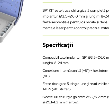
SP1 KIT este trusa chirurgicală completă 
implanturi Ø3.5–Ø6.0 mm și lungimi 8–24 
freze secvențiale pentru os moale și dens,
marcaje laser pentru control precis al oste
Specificații
Compatibilitate implanturi SP1 Ø3.5–Ø6.0 
lungimi 8–24 mm.
Conexiune internă conică (~8°) + hex inter
(AF).
Freze titan grad 5, single-use și reutilizabile
AlTiN (≤10 utilizări).
Sleeve-uri chirurgie ghidată: Ø6.2/5.2 mm (
și Ø5.1/4.2 mm (narrow).