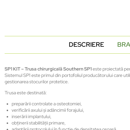
DESCRIERE
BR
SP1 KIT – Trusa chirurgicală Southern SP1
este proiectată pen
Sistemul SP1 este primul din portofoliul producătorului care uti
gestionarea stocurilor protetice.
Trusa este destinată:
preparării controlate a osteotomiei,
verificării axului și adâncimii forajului,
inserării implantului,
obținerii stabilității primare,
adaptării protocolului în funcție de densitatea osoasă.