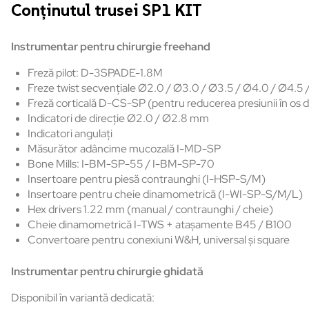
Conținutul trusei SP1 KIT
Instrumentar pentru chirurgie freehand
Freză pilot: D-3SPADE-1.8M
Freze twist secvențiale Ø2.0 / Ø3.0 / Ø3.5 / Ø4.0 / Ø4.
Freză corticală D-CS-SP (pentru reducerea presiunii în os 
Indicatori de direcție Ø2.0 / Ø2.8 mm
Indicatori angulați
Măsurător adâncime mucozală I-MD-SP
Bone Mills: I-BM-SP-55 / I-BM-SP-70
Insertoare pentru piesă contraunghi (I-HSP-S/M)
Insertoare pentru cheie dinamometrică (I-WI-SP-S/M/L)
Hex drivers 1.22 mm (manual / contraunghi / cheie)
Cheie dinamometrică I-TWS + atașamente B45 / B100
Convertoare pentru conexiuni W&H, universal și square
Instrumentar pentru chirurgie ghidată
Disponibil în variantă dedicată: