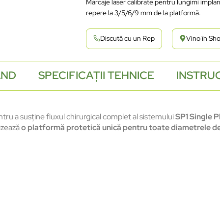
Marcaje laser calibrate pentru lungimi implan
repere la 3/5/6/9 mm de la platformă.
Discută cu un Rep
Vino în S
AND
SPECIFICAȚII TEHNICE
INSTRUC
tru a susține fluxul chirurgical complet al sistemului
SP1 Single 
lizează
o platformă protetică unică pentru toate diametrele d