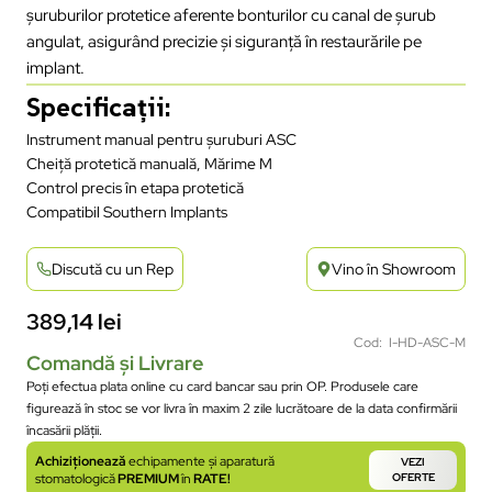
șuruburilor protetice aferente bonturilor cu canal de șurub
angulat, asigurând precizie și siguranță în restaurările pe
implant.
Specificații:
Instrument manual pentru șuruburi ASC
Cheiță protetică manuală, Mărime M
Control precis în etapa protetică
Compatibil Southern Implants
Discută cu un Rep
Vino în Showroom
389,14
lei
Cod: I-HD-ASC-M
Comandă și Livrare
Poți efectua plata online cu card bancar sau prin OP. Produsele care
figurează în stoc se vor livra în maxim 2 zile lucrătoare de la data confirmării
încasării plății.
Achiziționează
echipamente și aparatură
VEZI
stomatologică
PREMIUM
în
RATE!
OFERTE