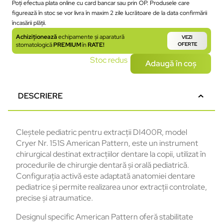
Poți efectua plata online cu card bancar sau prin OP. Produsele care
figurează în stoc se vor livra în maxim 2 zile lucrătoare de la data confirmării
încasării plății.
Achiziționează
echipamente și aparatură
VEZI
stomatologică
PREMIUM
în
RATE!
OFERTE
Stoc redus
Adaugă în coș
DESCRIERE
Cleștele pediatric pentru extracții DI400R, model
Cryer Nr. 151S American Pattern, este un instrument
chirurgical destinat extracțiilor dentare la copii, utilizat în
procedurile de chirurgie dentară și orală pediatrică.
Configurația activă este adaptată anatomiei dentare
pediatrice și permite realizarea unor extracții controlate,
precise și atraumatice.
Designul specific American Pattern oferă stabilitate