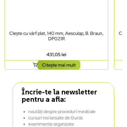
Clește cu vârf plat, 140 mm, Aesculap, B. Braun,
Cleș
DP021R
431,05
lei
Citește mai mult
Încrie-te la newsletter
pentru a afla:
noutăți despre proceduri medicale
cursuri noi lansate de Gursk
evenimente organizate