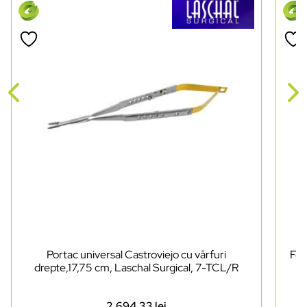
Portac universal Castroviejo cu vârfuri
Foa
drepte,17,75 cm, Laschal Surgical, 7-TCL/R
2.694,33
lei