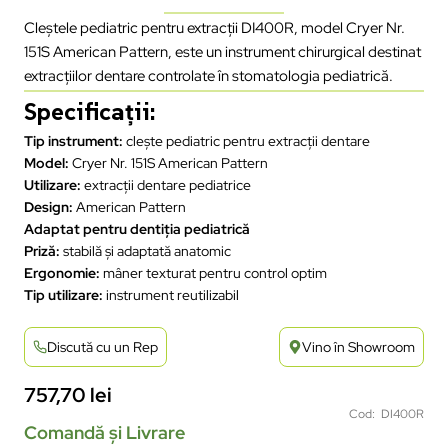
Cleștele pediatric pentru extracții DI400R, model Cryer Nr.
151S American Pattern, este un instrument chirurgical destinat
extracțiilor dentare controlate în stomatologia pediatrică.
Specificații:
Tip instrument:
clește pediatric pentru extracții dentare
Model:
Cryer Nr. 151S American Pattern
Utilizare:
extracții dentare pediatrice
Design:
American Pattern
Adaptat pentru dentiția pediatrică
Priză:
stabilă și adaptată anatomic
Ergonomie:
mâner texturat pentru control optim
Tip utilizare:
instrument reutilizabil
Discută cu un Rep
Vino în Showroom
757,70
lei
Cod: DI400R
Comandă și Livrare