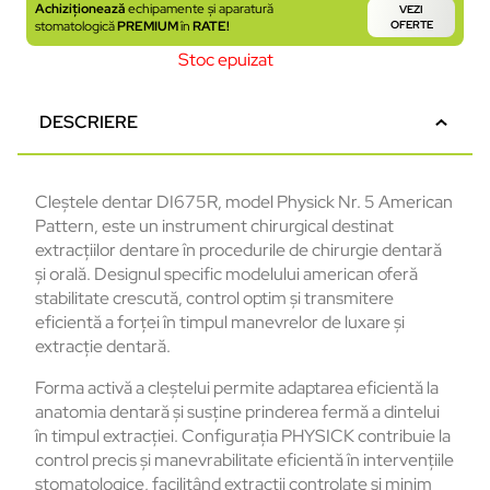
Achiziționează
echipamente și aparatură
VEZI
stomatologică
PREMIUM
în
RATE!
OFERTE
Stoc epuizat
DESCRIERE
Cleștele dentar DI675R, model Physick Nr. 5 American
Pattern, este un instrument chirurgical destinat
extracțiilor dentare în procedurile de chirurgie dentară
și orală. Designul specific modelului american oferă
stabilitate crescută, control optim și transmitere
eficientă a forței în timpul manevrelor de luxare și
extracție dentară.
Forma activă a cleștelui permite adaptarea eficientă la
anatomia dentară și susține prinderea fermă a dintelui
în timpul extracției. Configurația PHYSICK contribuie la
control precis și manevrabilitate eficientă în intervențiile
stomatologice, facilitând extracții controlate și minim