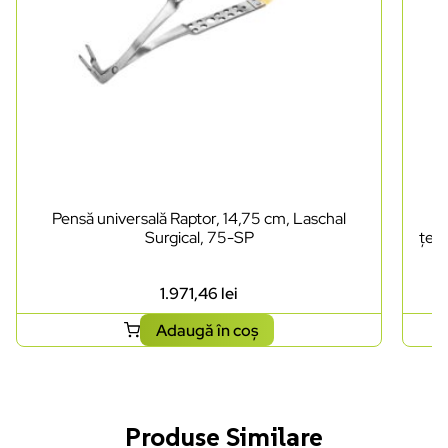
Pensă universală Raptor, 14,75 cm, Laschal
Pe
Surgical, 75-SP
țesu
1.971,46
lei
Adaugă în coș
Produse Similare