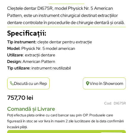
Cleștele dentar DI675R, model Physick Nr. 5 American
Pattern, este un instrument chirurgical destinat extracțiilor
dentare controlate în procedurile de chirurgie dentară și orală.
Specificații:
Tip instrument:
clește dentar pentru extracție
Model:
Physick Nr. 5 model american
Utilizare
: extracții dentare
Design:
American Pattern
Tip utilizare:
instrument reutilizabil
Discută cu un Rep
Vino în Showroom
757,70
lei
Cod: DI675R
Comandă și Livrare
Poți efectua plata online cu card bancar sau prin OP. Produsele care
figurează în stoc se vor livra în maxim 2 zile lucrătoare de la data confirmării
încasării plății.