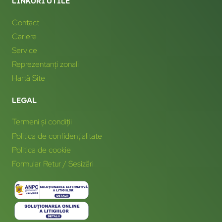
LINKURI UTILE
Contact
Cariere
Service
Reprezentanți zonali
Hartă Site
LEGAL
Termeni și condiții
Politica de confidențialitate
Politica de cookie
Formular Retur / Sesizări