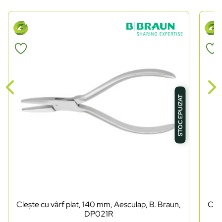
STOC EPUIZAT
Clește cu vârf plat, 140 mm, Aesculap, B. Braun,
Cleș
DP021R