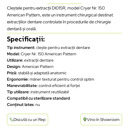
Cleștele pentru extracții DI015R, model Cryer Nr. 150
American Pattern, este un instrument chirurgical destinat
extracțiilor dentare controlate în procedurile de chirurgie
dentară și orală.
Specificații:
Tip instrument:
clește pentru extracții dentare
Model:
Cryer Nr. 150 American Pattern
Utilizare:
extracții dentare
Design:
American Pattern
Priză:
stabilă și adaptată anatomic
Ergonomie:
mâner texturat pentru control optim
Manevrabilitate:
control eficient al forței
Tip utilizare:
instrument reutilizabil
Compatibil cu sterilizare standard
Conținut latex:
nu
Discută cu un Rep
Vino în Showroom