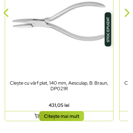
STOC EPUIZAT
Clește cu vârf plat, 140 mm, Aesculap, B. Braun,
Cleș
DP021R
431,05
lei
Citește mai mult