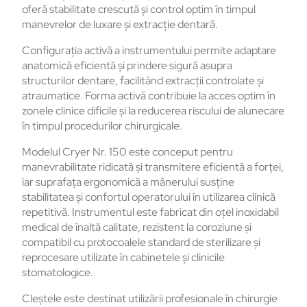
oferă stabilitate crescută și control optim în timpul
manevrelor de luxare și extracție dentară.
Configurația activă a instrumentului permite adaptare
anatomică eficientă și prindere sigură asupra
structurilor dentare, facilitând extracții controlate și
atraumatice. Forma activă contribuie la acces optim în
zonele clinice dificile și la reducerea riscului de alunecare
în timpul procedurilor chirurgicale.
Modelul Cryer Nr. 150 este conceput pentru
manevrabilitate ridicată și transmitere eficientă a forței,
iar suprafața ergonomică a mânerului susține
stabilitatea și confortul operatorului în utilizarea clinică
repetitivă. Instrumentul este fabricat din oțel inoxidabil
medical de înaltă calitate, rezistent la coroziune și
compatibil cu protocoalele standard de sterilizare și
reprocesare utilizate în cabinetele și clinicile
stomatologice.
Cleștele este destinat utilizării profesionale în chirurgie