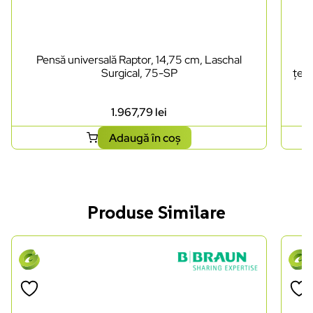
Pensă universală Raptor, 14,75 cm, Laschal
Pe
Surgical, 75-SP
țesu
1.967,79
lei
Adaugă în coș
Produse Similare