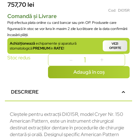
757,70
lei
Cod: DI015R
Comandă și Livrare
Poți efectua plata online cu card bancar sau prin OP. Produsele care
figurează în stoc se vor livra în maxim 2 zile lucrătoare de la data confirmării
încasării plății.
Achiziționează
echipamente și aparatură
VEZI
stomatologică
PREMIUM
în
RATE!
OFERTE
Stoc redus
Adaugă în coș
DESCRIERE
Cleștele pentru extracții DI015R, model Cryer Nr. 150
American Pattern, este un instrument chirurgical
destinat extracțiilor dentare în procedurile de chirurgie
dentară și orală. Designul specific American Pattern