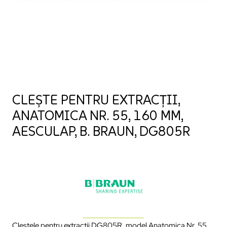
CLEȘTE PENTRU EXTRACȚII,
ANATOMICA NR. 55, 160 MM,
AESCULAP, B. BRAUN, DG805R
Cleștele pentru extracții DG805R, model Anatomica Nr. 55,