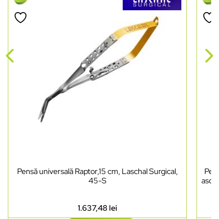
Pensă universală Raptor,15 cm, Laschal Surgical,
Pens
45-S
ascuț
1.637,48
lei