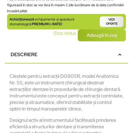
figurează în stoc se vor livra în maxim 2 zile lucrătoare de la data confirmării
încasării plății.
Achiziționează
echipamente și aparatură
VEZI
stomatologică
PREMIUM
în
RATE!
OFERTE
Stoc redus
Adaugă în coș
DESCRIERE
Cleștele pentru extracții DG805R, model Anatomica
Nr. 55, este un instrument chirurgical destinat
extracțiilor dentare în procedurile de chirurgie dentară.
Instrumentul este conceput pentru extracții controlate,
precise și atraumatice, oferind stabilitate și control
optim în timpul manoperelor clinice.
Designul activ al instrumentului facilitează prinderea
eficientă a structurilor dentare și transmiterea