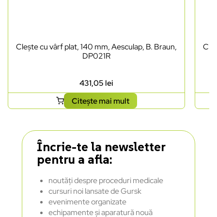
Clește cu vârf plat, 140 mm, Aesculap, B. Braun,
Cleș
DP021R
431,05
lei
Citește mai mult
Încrie-te la newsletter
pentru a afla:
noutăți despre proceduri medicale
cursuri noi lansate de Gursk
evenimente organizate
echipamente și aparatură nouă