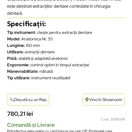
este destinat extracțiilor dentare controlate în chirurgia
dentară.
Specificații:
Tip instrument:
clește pentru extracții dentare
Model:
Anatomica Nr. 55
Lungime:
160 mm
Utilizare:
extracții dentare
Priză:
stabilă și adaptată anatomic
Ergonomie:
control optim în timpul extracției
Manevrabilitate:
ridicată
Tip utilizare:
instrument reutilizabil
Discută cu un Rep
Vino în Showroom
780,21
lei
Cod: DG805R
Comandă și Livrare
Poți efectua plata online cu card bancar sau prin OP. Produsele care