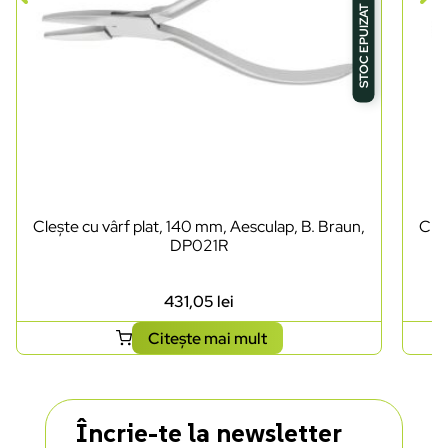
STOC EPUIZAT
Clește cu vârf plat, 140 mm, Aesculap, B. Braun,
Cleș
DP021R
431,05
lei
Citește mai mult
Încrie-te la newsletter