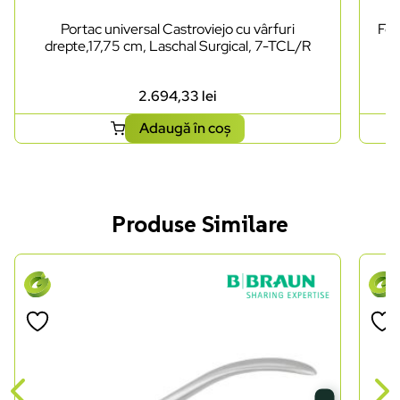
Portac universal Castroviejo cu vârfuri
Foa
drepte,17,75 cm, Laschal Surgical, 7-TCL/R
2.694,33
lei
Adaugă în coș
Produse Similare