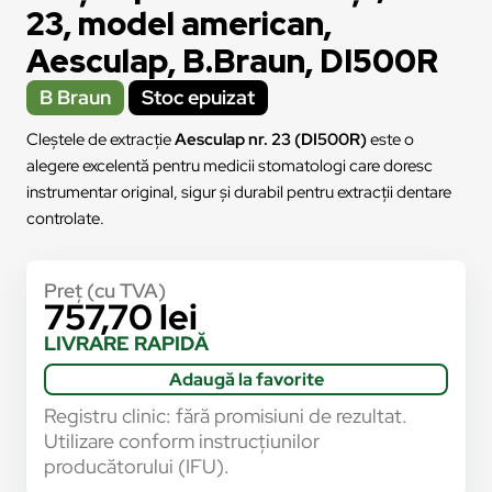
23, model american,
Aesculap, B.Braun, DI500R
B Braun
Stoc epuizat
Cleștele de extracție
Aesculap nr. 23 (DI500R)
este o
alegere excelentă pentru medicii stomatologi care doresc
instrumentar original, sigur și durabil pentru extracții dentare
controlate.
Preț (cu TVA)
757,70
lei
LIVRARE RAPIDĂ
Adaugă la favorite
Registru clinic: fără promisiuni de rezultat.
Utilizare conform instrucțiunilor
producătorului (IFU).