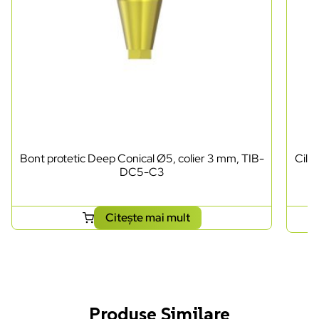
Bont protetic Deep Conical Ø5, colier 3 mm, TIB-
Cili
DC5-C3
Citește mai mult
Produse Similare