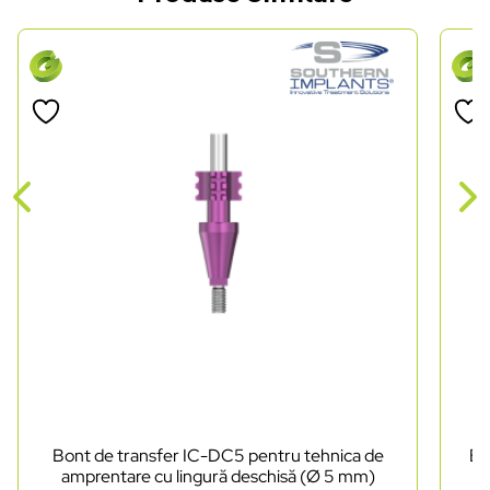
Bont de transfer IC-DC5 pentru tehnica de
Bo
amprentare cu lingură deschisă (Ø 5 mm)