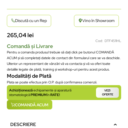
Discută cu un Rep
Vino în Showroom
265,04
lei
Cod: DTF4511HL
Comandă și Livrare
Pentru a comanda produsul trebuie să dați click pe butonul COMANDĂ
ACUM și să completați datele de contact din formularul care se va deschide.
Ulterior un reprezentant de vânzări vă va contacta și vă va oferi toate
detaliile legate de plată, training și workshop-uri pentru acest produs.
Modalități de Plată
Plata se poate efectua prin O.P. după confirmarea comenzii.
Achiziționează
echipamente și aparatură
VEZI
stomatologică
PREMIUM
în
RATE!
OFERTE
COMANDĂ ACUM
DESCRIERE