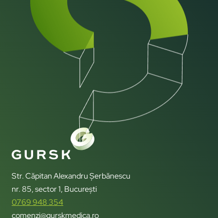
Str. Căpitan Alexandru Șerbănescu
nr. 85, sector 1, București
0769 948 354
comenzi@gurskmedica.ro