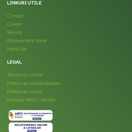
LINKURI UTILE
Contact
Cariere
Service
Reprezentanți zonali
Hartă Site
LEGAL
Termeni și condiții
Politica de confidențialitate
Politica de cookie
Formular Retur / Sesizări