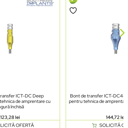
 transfer ICT-DC Deep
Bont de transfer ICT-DC4-W
 tehnica de amprentare cu
pentru tehnica de amprentare 
ngură închisă
123,28
lei
144,72
lei
LICITĂ OFERTĂ
SOLICITĂ O