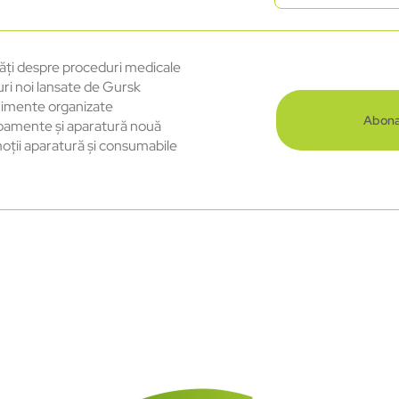
ăți despre proceduri medicale
uri noi lansate de Gursk
imente organizate
Abona
pamente și aparatură nouă
oții aparatură și consumabile