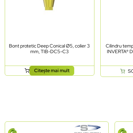
Bont protetic Deep Conical Ø5, colier 3
Cilindru te
mm, TIB-DC5-C3
INVERTA® D
Citește mai mult
S