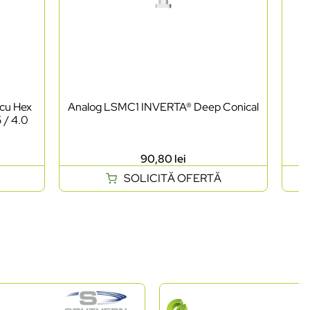
 cu Hex
Analog LSMC1 INVERTA® Deep Conical
C
 / 4.0
90,80
lei
SOLICITĂ OFERTĂ