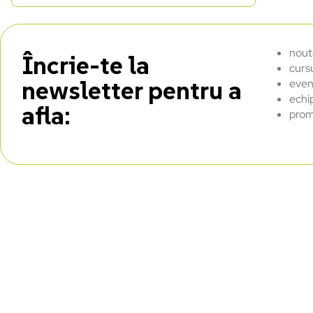
nout
Încrie-te la
curs
newsletter pentru a
even
echi
afla:
prom