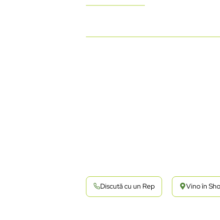
Discută cu un Rep
Vino în S