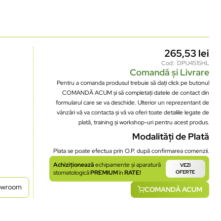
265,53
lei
Cod: DPU4515HL
Comandă și Livrare
Pentru a comanda produsul trebuie să dați click pe butonul
COMANDĂ ACUM și să completați datele de contact din
formularul care se va deschide. Ulterior un reprezentant de
vânzări vă va contacta și vă va oferi toate detaliile legate de
plată, training și workshop-uri pentru acest produs.
Modalități de Plată
Plata se poate efectua prin O.P. după confirmarea comenzii.
Achiziționează
echipamente și aparatură
VEZI
stomatologică
PREMIUM
în
RATE!
OFERTE
howroom
COMANDĂ ACUM