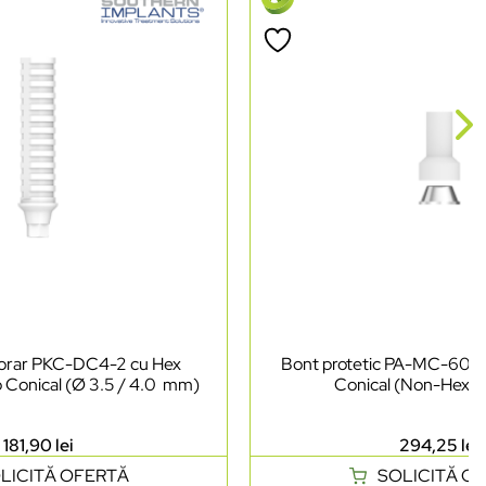
porar PKC-DC4-2 cu Hex
Bont protetic PA-MC-60 
Conical (Ø 3.5 / 4.0 mm)
Conical (Non-Hex, 
181,90
lei
294,25
lei
LICITĂ OFERTĂ
SOLICITĂ O