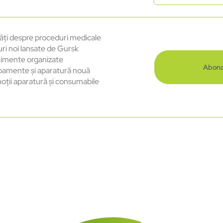
ăți despre proceduri medicale
uri noi lansate de Gursk
imente organizate
Abona
pamente și aparatură nouă
oții aparatură și consumabile