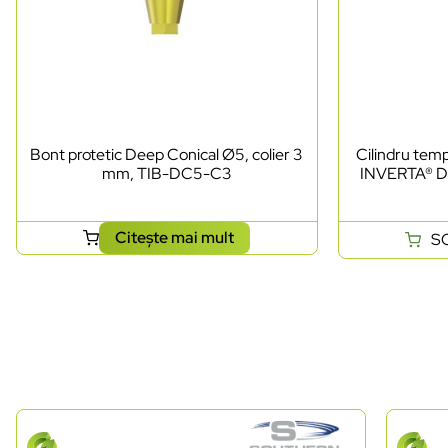
Bont protetic Deep Conical Ø5, colier 3
Cilindru te
mm, TIB-DC5-C3
INVERTA® D
Citește mai mult
S