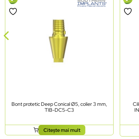
Bont protetic Deep Conical Ø5, colier 3 mm,
Ci
TIB-DC5-C3
I
Citește mai mult