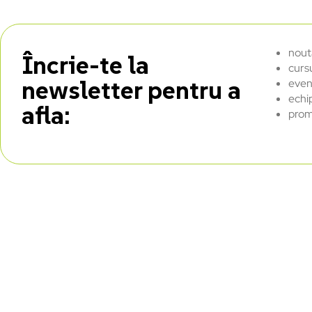
nout
Încrie-te la
curs
newsletter pentru a
even
echi
afla:
prom