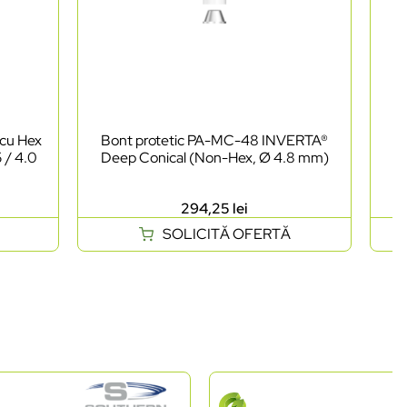
 cu Hex
Bont protetic PA-MC-48 INVERTA®
B
 / 4.0
Deep Conical (Non-Hex, Ø 4.8 mm)
D
294,25
lei
SOLICITĂ OFERTĂ