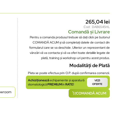
265,04
lei
Cod: DAB6545HL
Comandă și Livrare
Pentru a comanda produsul trebuie să dați click pe butonul
COMANDĂ ACUM și să completați datele de contact din
formularul care se va deschide. Ulterior un reprezentant de
vânzări vă va contacta și vă va oferi toate detaliile legate de
plată, training și workshop-uri pentru acest produs.
Modalități de Plată
Plata se poate efectua prin O.P. după confirmarea comenzii.
Achiziționează
echipamente și aparatură
VEZI
stomatologică
PREMIUM
în
RATE!
OFERTE
howroom
COMANDĂ ACUM