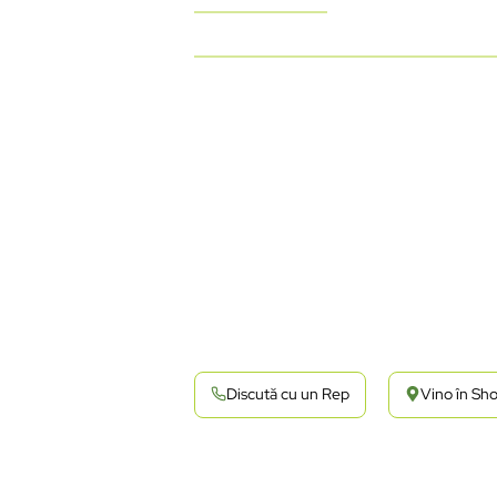
Discută cu un Rep
Vino în S