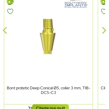
Bont protetic Deep Conical Ø5, colier 3 mm, TIB-
Cili
DC5-C3
Citește mai mult