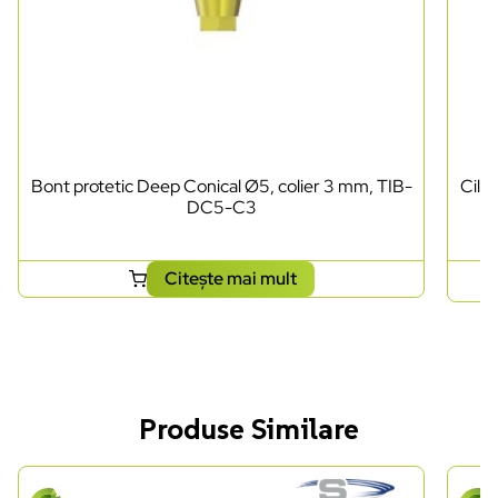
Bont protetic Deep Conical Ø5, colier 3 mm, TIB-
Cili
DC5-C3
Citește mai mult
Produse Similare