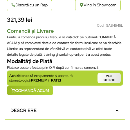
Discută cu un Rep
Vino în Showroom
321,39
lei
Cod: SAB4545L
Comandă și Livrare
Pentru a comanda produsul trebuie să dați click pe butonul COMANDĂ
ACUM și să completați datele de contact din formularul care se va deschide.
Ulterior un reprezentant de vânzări vă va contacta și vă va oferi toate
detaliile legate de plată, training și workshop-uri pentru acest produs.
Modalități de Plată
Plata se poate efectua prin O.P. după confirmarea comenzii.
Achiziționează
echipamente și aparatură
VEZI
stomatologică
PREMIUM
în
RATE!
OFERTE
COMANDĂ ACUM
DESCRIERE