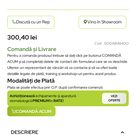
Discută cu un Rep
Vino în Showroom
300,40
lei
Cod: SODAB4840O
Comandă și Livrare
Pentru a comanda produsul trebuie să dați click pe butonul COMANDĂ
ACUM și să completați datele de contact din formularul care se va deschide.
Ulterior un reprezentant de vânzări vă va contacta și vă va oferi toate
detaliile legate de plată, training și workshop-uri pentru acest produs.
Modalități de Plată
Plata se poate efectua prin O.P. după confirmarea comenzii.
Achiziționează
echipamente și aparatură
VEZI
stomatologică
PREMIUM
în
RATE!
OFERTE
COMANDĂ ACUM
DESCRIERE