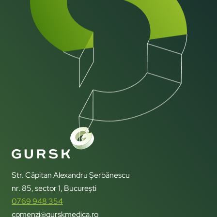
Str. Căpitan Alexandru Șerbănescu
nr. 85, sector 1, București
0769 948 354
comenzi@gurskmedica.ro