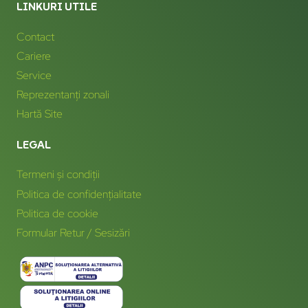
LINKURI UTILE
Contact
Cariere
Service
Reprezentanți zonali
Hartă Site
LEGAL
Termeni și condiții
Politica de confidențialitate
Politica de cookie
Formular Retur / Sesizări