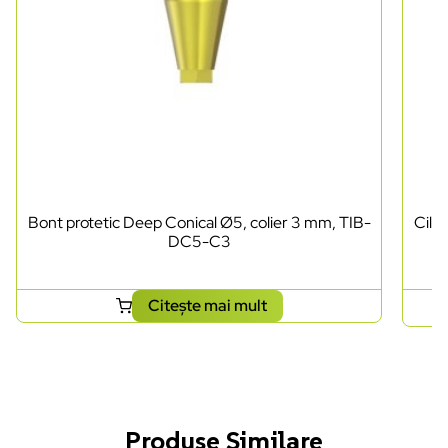
Bont protetic Deep Conical Ø5, colier 3 mm, TIB-
Cili
DC5-C3
Citește mai mult
Produse Similare