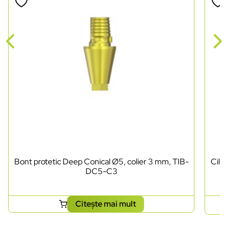
Bont protetic Deep Conical Ø5, colier 3 mm, TIB-
Cili
DC5-C3
Citește mai mult