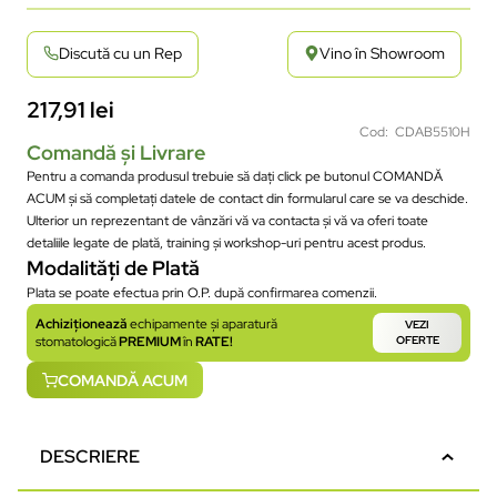
Discută cu un Rep
Vino în Showroom
217,91
lei
Cod: CDAB5510H
Comandă și Livrare
Pentru a comanda produsul trebuie să dați click pe butonul COMANDĂ
ACUM și să completați datele de contact din formularul care se va deschide.
Ulterior un reprezentant de vânzări vă va contacta și vă va oferi toate
detaliile legate de plată, training și workshop-uri pentru acest produs.
Modalități de Plată
Plata se poate efectua prin O.P. după confirmarea comenzii.
Achiziționează
echipamente și aparatură
VEZI
stomatologică
PREMIUM
în
RATE!
OFERTE
COMANDĂ ACUM
DESCRIERE