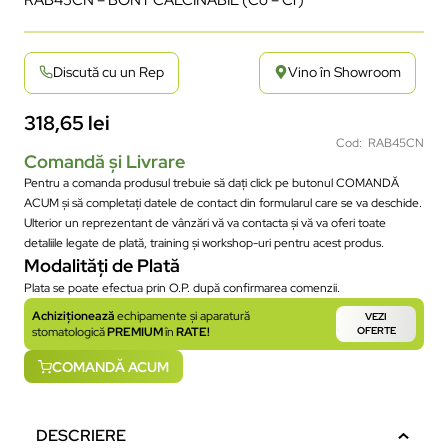
Discută cu un Rep
Vino în Showroom
318,65
lei
Cod: RAB45CN
Comandă și Livrare
Pentru a comanda produsul trebuie să dați click pe butonul COMANDĂ
ACUM și să completați datele de contact din formularul care se va deschide.
Ulterior un reprezentant de vânzări vă va contacta și vă va oferi toate
detaliile legate de plată, training și workshop-uri pentru acest produs.
Modalități de Plată
Plata se poate efectua prin O.P. după confirmarea comenzii.
Achiziționează
echipamente și aparatură
VEZI
stomatologică
PREMIUM
în
RATE!
OFERTE
COMANDĂ ACUM
DESCRIERE