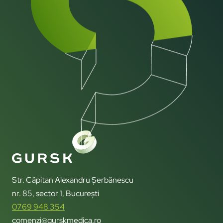
Str. Căpitan Alexandru Șerbănescu
nr. 85, sector 1, București
0769 948 354
comenzi@gurskmedica.ro