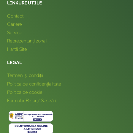
LINKURI UTILE
Contact
Cariere
Service
Reprezentanți zonali
Hartă Site
LEGAL
Termeni și condiții
Politica de confidențialitate
Politica de cookie
Formular Retur / Sesizări