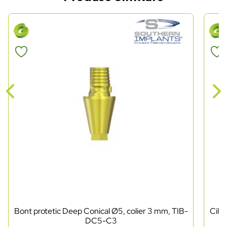
Bont protetic Deep Conical Ø5, colier 3 mm, TIB-
Cili
DC5-C3