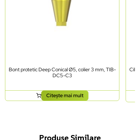
Bont protetic Deep Conical Ø5, colier 3 mm, TIB-
Cili
DC5-C3
Citește mai mult
Produse Similare