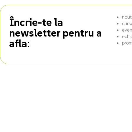
nout
Încrie-te la
curs
newsletter pentru a
even
echi
afla:
prom