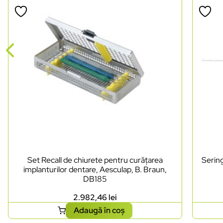
Set Recall de chiurete pentru curățarea
Sering
implanturilor dentare, Aesculap, B. Braun,
DB185
2.982,46
lei
Adaugă în coș