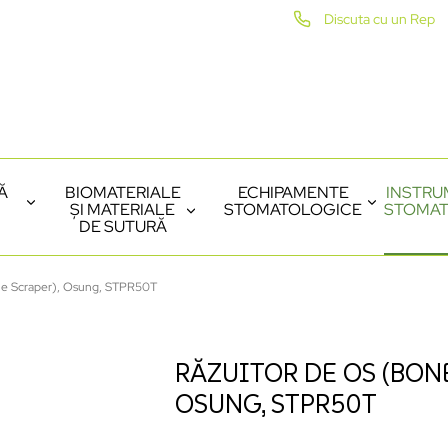
Discuta cu un Rep
Ă
BIOMATERIALE
ECHIPAMENTE
INSTRU
ȘI MATERIALE
STOMATOLOGICE
STOMAT
DE SUTURĂ
ne Scraper), Osung, STPR50T
RĂZUITOR DE OS (BONE
OSUNG, STPR50T