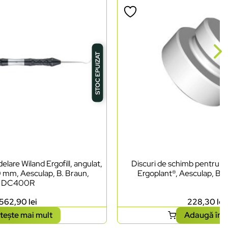
STOC EPUIZAT
lare Wiland Ergofill, angulat,
Discuri de schimb pentru ci
0 mm, Aesculap, B. Braun,
Ergoplant®, Aesculap, B.
DC400R
562,90
lei
228,30
lei
tește mai mult
Adaugă în 