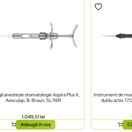
ă anestezie stomatologie Aspira Plus II,
Instrument de mode
Aesculap, B. Braun, SL118R
dublu activ, 17
1.049,51
lei
Adaugă în coș
Ci