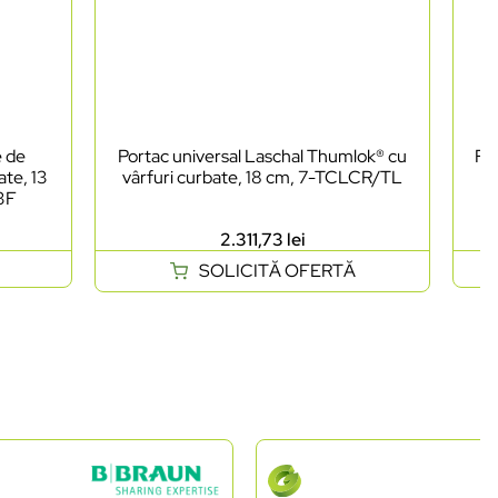
e de
Portac universal Laschal Thumlok® cu
Foa
ate, 13
vârfuri curbate, 18 cm, 7-TCLCR/TL
as
03F
2.311,73
lei
SOLICITĂ OFERTĂ