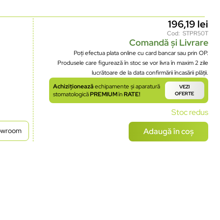
196,19
lei
Cod: STPR50T
Comandă și Livrare
Poți efectua plata online cu card bancar sau prin OP.
Produsele care figurează în stoc se vor livra în maxim 2 zile
lucrătoare de la data confirmării încasării plății.
Achiziționează
echipamente și aparatură
VEZI
stomatologică
PREMIUM
în
RATE!
OFERTE
Stoc redus
Adaugă în coș
howroom