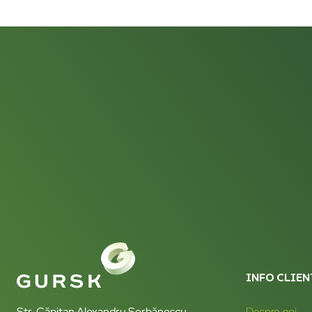
INFO CLIEN
Str. Căpitan Alexandru Șerbănescu
Despre noi