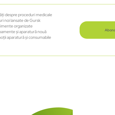
ăți despre proceduri medicale
uri noi lansate de Gursk
imente organizate
Abona
pamente și aparatură nouă
oții aparatură și consumabile