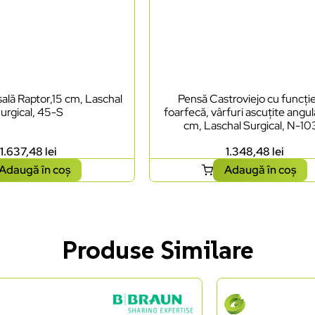
ală Raptor,15 cm, Laschal
Pensă Castroviejo cu funcți
urgical, 45-S
foarfecă, vârfuri ascuțite angul
cm, Laschal Surgical, N-1
1.637,48
lei
1.348,48
lei
Adaugă în coș
Adaugă în coș
Produse Similare