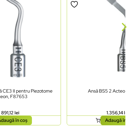
lă CE3 II pentru Piezotome
Ansă BS5 2 Acteon
teon, F87653
891,12
lei
1.356,14
lei
daugă în coș
Adaugă în 