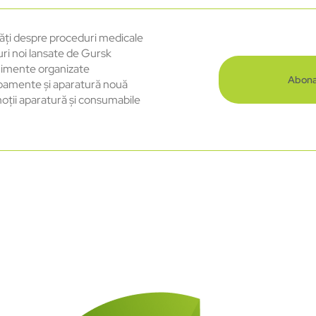
ăți despre proceduri medicale
uri noi lansate de Gursk
imente organizate
Abona
pamente și aparatură nouă
oții aparatură și consumabile