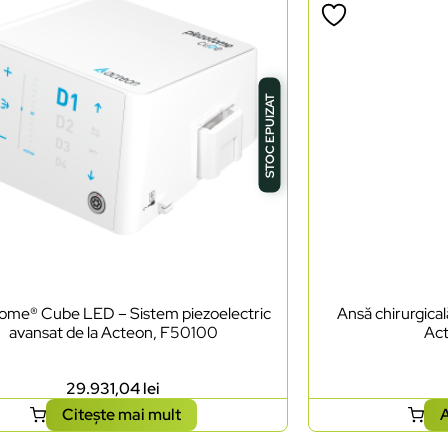
STOC EPUIZAT
tome® Cube LED – Sistem piezoelectric
Ansă chirurgica
avansat de la Acteon, F50100
Ac
29.931,04
lei
Citește mai mult
A