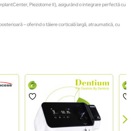
mplantCenter, Piezotome II), asigurând o integrare perfectă cu
 posterioară – oferind o tăiere corticală largă, atraumatică, cu