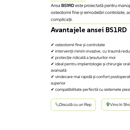
Ansa
BS1RD
este proiectată pentru manoper
osteotomii fine și remodelări controlate, a
complicații.
Avantajele ansei BS1RD
✔ osteotomii fine și controlate
✔ intervenții minim invazive, cu traumă redu
✔ protecție ridicată a țesuturilor moi
✔ ideal pentru implantologie și chirurgie ora
avansată
✔ vindecare mai rapidă și confort postopera
superior
✔ compatibilitate perfectă cu sistemele pie
Discută cu un Rep
Vino în S