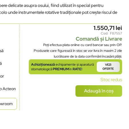
e delicate asupra osului, fiind utilizat în special pentru
colo unde instrumentele rotative tradiționale pot crește riscul de
1.550,71
lei
Cod: F87557
Comandă și Livrare
Poți efectua plata online cu card bancar sau prin OP.
să
Produsele care figurează în stoc se vor livra în maxim 2 zile
lucrătoare de la data confirmării încasării plății.
lă
Achiziționează
echipamente și aparatură
VEZI
stomatologică
PREMIUM
în
RATE!
OFERTE
tor
Stoc redus
zo Acteon
Adaugă în coș
howroom