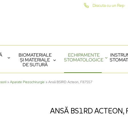
Discuta cu un Rep
Ă
BIOMATERIALE
ECHIPAMENTE
INSTRU
ȘI MATERIALE
STOMATOLOGICE
STOMAT
DE SUTURĂ
sorii
»
Aparate Piezochirurgie
»
Ansă BS1RD Acteon, F87557
ANSĂ BS1RD ACTEON,