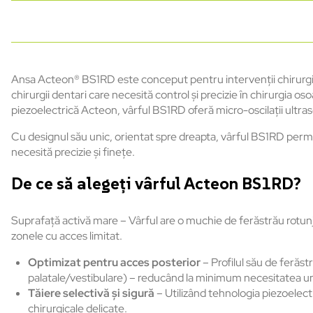
Ansa Acteon® BS1RD este conceput pentru intervenții chirurgica
chirurgii dentari care necesită control și precizie în chirurgia o
piezoelectrică Acteon, vârful BS1RD oferă micro-oscilații ultra
Cu designul său unic, orientat spre dreapta, vârful BS1RD permit
necesită precizie și finețe.
De ce să alegeți vârful Acteon BS1RD?
Suprafață activă mare – Vârful are o muchie de ferăstrău rotunj
zonele cu acces limitat.
Optimizat pentru acces posterior
– Profilul său de ferăs
palatale/vestibulare) – reducând la minimum necesitatea unei 
Tăiere selectivă și sigură
– Utilizând tehnologia piezoelectr
chirurgicale delicate.