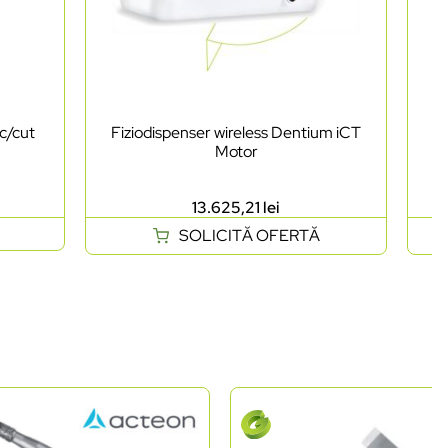
c/cut
Fiziodispenser wireless Dentium iCT
Pi
Motor
13.625,21
lei
SOLICITĂ OFERTĂ