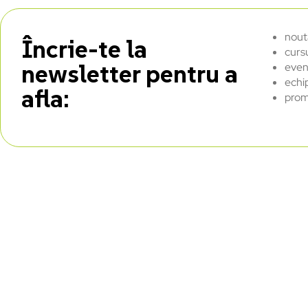
nout
Încrie-te la
curs
newsletter pentru a
even
echi
afla:
prom