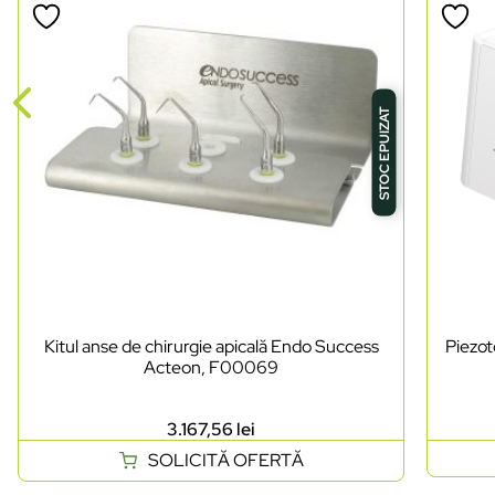
STOC EPUIZAT
Kitul anse de chirurgie apicală Endo Success
Piezo
Acteon, F00069
3.167,56
lei
SOLICITĂ OFERTĂ