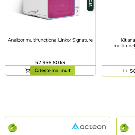
Analizor multifuncțional Linkor Signature
Kit ana
multifuncț
52.956,80
lei
Citește mai mult
S