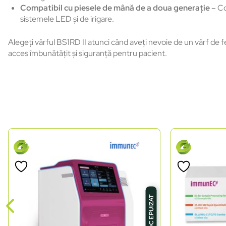
Compatibil cu piesele de mână de a doua generație
– Co
sistemele LED și de irigare.
Alegeți vârful BS1RD II atunci când aveți nevoie de un vârf de fer
acces îmbunătățit și siguranță pentru pacient.
STOC EPUIZAT