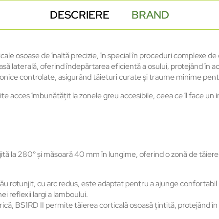
DESCRIERE
BRAND
le osoase de înaltă precizie, în special în proceduri complexe de
soasă laterală, oferind îndepărtarea eficientă a osului, protejând î
sonice controlate, asigurând tăieturi curate și traume minime pent
e acces îmbunătățit la zonele greu accesibile, ceea ce îl face un i
ită la 280° și măsoară 40 mm în lungime, oferind o zonă de tăiere e
trău rotunjit, cu arc redus, este adaptat pentru a ajunge conforta
reflexii largi a lamboului.
ică, BS1RD II permite tăierea corticală osoasă țintită, protejând î