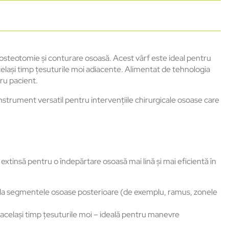
 osteotomie și conturare osoasă. Acest vârf este ideal pentru
n același timp țesuturile moi adiacente. Alimentat de tehnologia
ru pacient.
nstrument versatil pentru intervențiile chirurgicale osoase care
xtinsă pentru o îndepărtare osoasă mai lină și mai eficientă în
bil la segmentele osoase posterioare (de exemplu, ramus, zonele
n același timp țesuturile moi – ideală pentru manevre