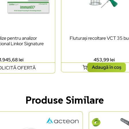
lize pentru analizor
Fluturași recoltare VCT 35 bu
ional Linkor Signature
1.945,68
lei
453,99
lei
Adaugă în coș
OLICITĂ OFERTĂ
Produse Similare