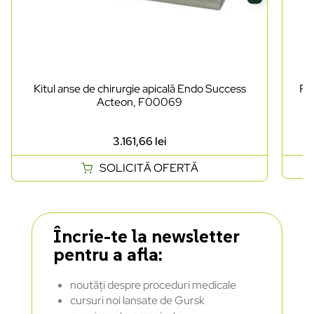
Kitul anse de chirurgie apicală Endo Success
Pi
Acteon, F00069
3.161,66
lei
SOLICITĂ OFERTĂ
Încrie-te la newsletter
pentru a afla:
noutăți despre proceduri medicale
cursuri noi lansate de Gursk