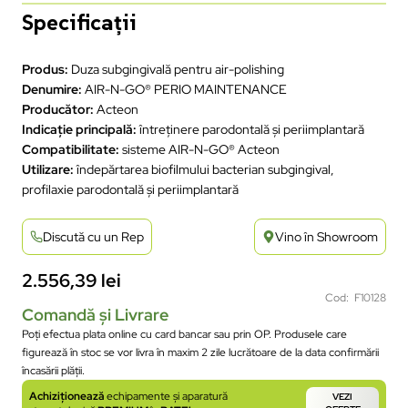
Specificații
Produs:
Duza subgingivală pentru air-polishing
Denumire:
AIR-N-GO® PERIO MAINTENANCE
Producător:
Acteon
Indicație principală:
întreținere parodontală și periimplantară
Compatibilitate:
sisteme AIR-N-GO® Acteon
Utilizare:
îndepărtarea biofilmului bacterian subgingival,
profilaxie parodontală și periimplantară
Discută cu un Rep
Vino în Showroom
2.556,39
lei
Cod: F10128
Comandă și Livrare
Poți efectua plata online cu card bancar sau prin OP. Produsele care
figurează în stoc se vor livra în maxim 2 zile lucrătoare de la data confirmării
încasării plății.
Achiziționează
echipamente și aparatură
VEZI