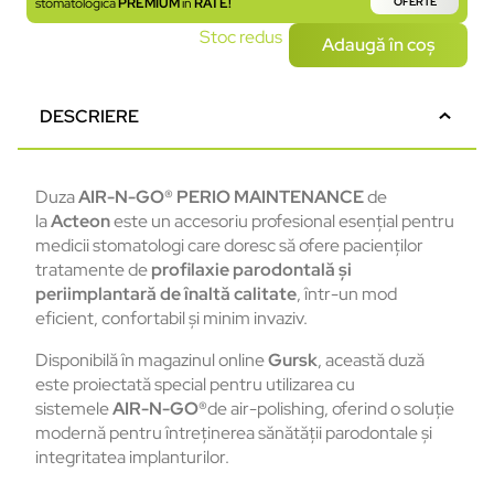
stomatologică
PREMIUM
în
RATE!
OFERTE
Stoc redus
Adaugă în coș
DESCRIERE
Duza
AIR-N-GO® PERIO MAINTENANCE
de
la
Acteon
este un accesoriu profesional esențial pentru
medicii stomatologi care doresc să ofere pacienților
tratamente de
profilaxie parodontală și
periimplantară de înaltă calitate
, într-un mod
eficient, confortabil și minim invaziv.
Disponibilă în magazinul online
Gursk
, această duză
este proiectată special pentru utilizarea cu
sistemele
AIR-N-GO®
de air-polishing, oferind o soluție
modernă pentru întreținerea sănătății parodontale și
integritatea implanturilor.