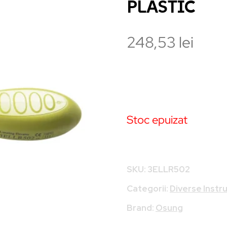
PLASTIC
248,53
lei
Stoc epuizat
SKU:
3ELLR502
Categorii:
Diverse Inst
Brand:
Osung