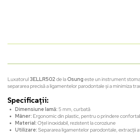
Luxatorul
3ELLR502
de la
Osung
este un instrument stomat
separarea precisă a ligamentelor parodontale și a minimiza tra
Specificații:
Dimensiune lamă:
5 mm, curbată
Mâner:
Ergonomic din plastic, pentru o prindere confortab
Material:
Oțel inoxidabil, rezistent la coroziune
Utilizare:
Separarea ligamentelor parodontale, extracții 