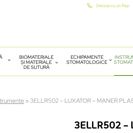
Discuta cu un Rep
Ă
BIOMATERIALE
ECHIPAMENTE
INSTRU
ȘI MATERIALE
STOMATOLOGICE
STOMAT
DE SUTURĂ
strumente
»
3ELLR502 – LUXATOR – MANER PLA
3ELLR502 –