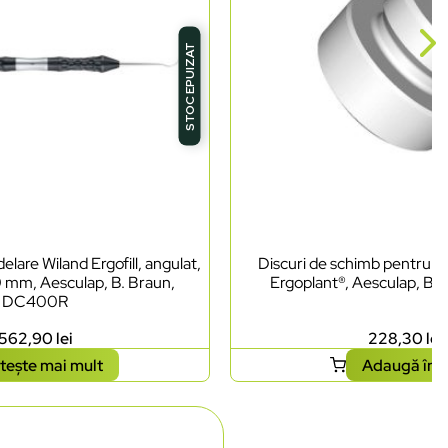
STOC EPUIZAT
lare Wiland Ergofill, angulat,
Discuri de schimb pentru ci
0 mm, Aesculap, B. Braun,
Ergoplant®, Aesculap, B.
DC400R
562,90
lei
228,30
lei
tește mai mult
Adaugă în 