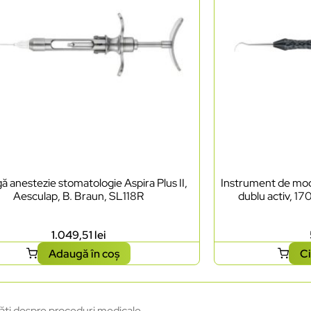
ă anestezie stomatologie Aspira Plus II,
Instrument de mode
Aesculap, B. Braun, SL118R
dublu activ, 17
1.049,51
lei
Adaugă în coș
Ci
ăți despre proceduri medicale