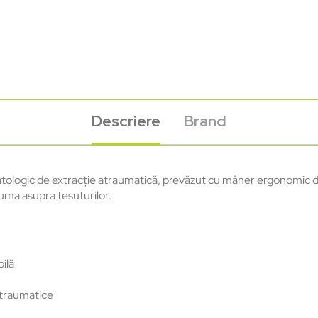
Descriere
Brand
ologic de extracție atraumatică, prevăzut cu mâner ergonomic din
uma asupra țesuturilor.
ilă
atraumatice