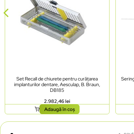
Set Recall de chiurete pentru curățarea
Sering
implanturilor dentare, Aesculap, B. Braun,
DB185
2.982,46
lei
Adaugă în coș
nout