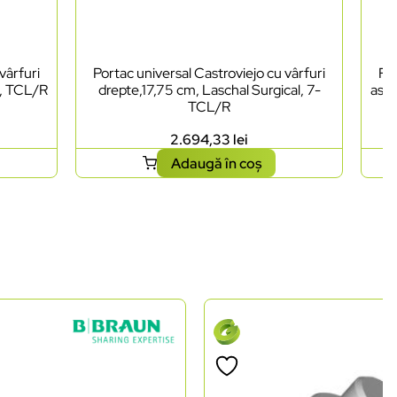
vârfuri
Portac universal Castroviejo cu vârfuri
Foa
l, TCL/R
drepte,17,75 cm, Laschal Surgical, 7-
ascu
TCL/R
2.694,33
lei
Adaugă în coș