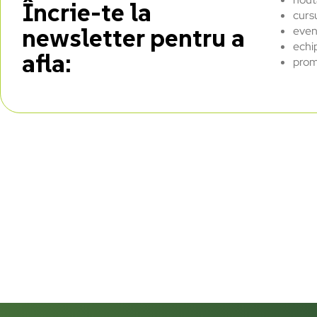
Încrie-te la
curs
newsletter pentru a
even
echi
afla:
prom