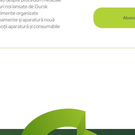
uri noi lansate de Gursk
imente organizate
Abona
pamente și aparatură nouă
oții aparatură și consumabile