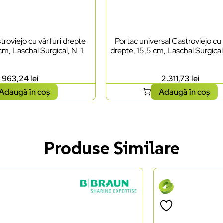
roviejo cu vârfuri drepte
Portac universal Castroviejo cu 
 cm, Laschal Surgical, N-1
drepte, 15,5 cm, Laschal Surgica
963,24
lei
2.311,73
lei
Adaugă în coș
Adaugă în coș
Produse Similare