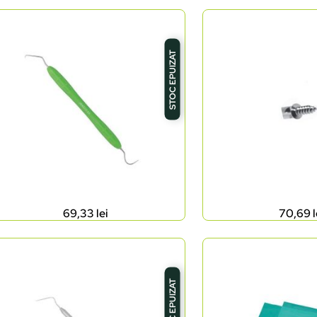
STOC EPUIZAT
69,33
lei
70,69
l
STOC EPUIZAT