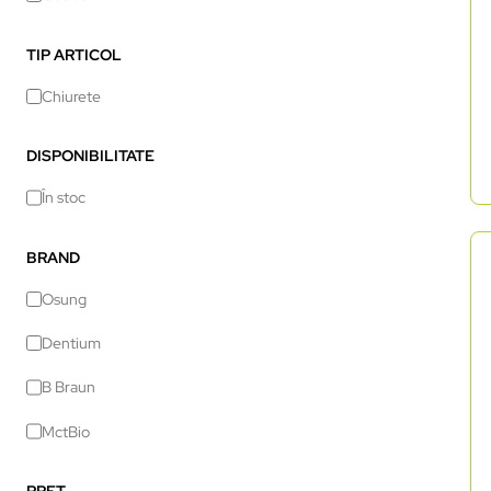
TIP ARTICOL
Chiurete
DISPONIBILITATE
În stoc
BRAND
Osung
Dentium
B Braun
MctBio
PREȚ