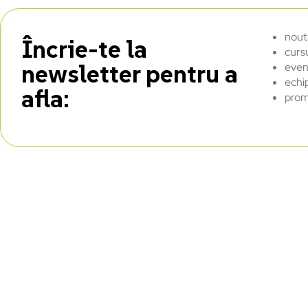
nout
Încrie-te la
curs
newsletter pentru a
even
echi
afla:
prom