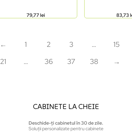
79,77
lei
83,73
l
←
1
2
3
…
15
21
…
36
37
38
→
CABINETE LA CHEIE
Deschide-ți cabinetul în 30 de zile.
Soluții personalizate pentru cabinete