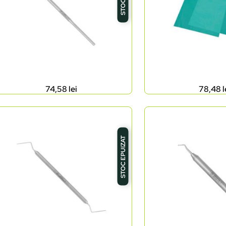
74,58
lei
78,48
l
STOC EPUIZAT