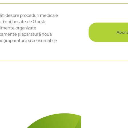
ăți despre proceduri medicale
uri noi lansate de Gursk
imente organizate
Abona
pamente și aparatură nouă
oții aparatură și consumabile