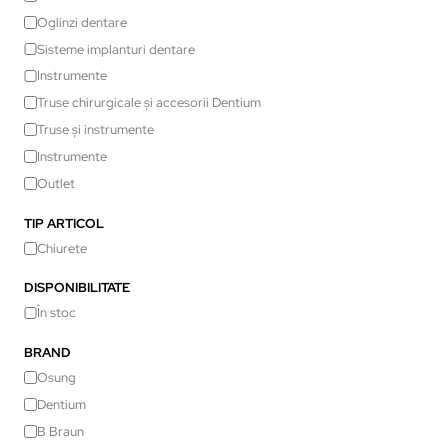
Oglinzi dentare
Sisteme implanturi dentare
Instrumente
Truse chirurgicale și accesorii Dentium
Truse și instrumente
Instrumente
Outlet
TIP ARTICOL
Chiurete
DISPONIBILITATE
În stoc
BRAND
Osung
Dentium
B Braun