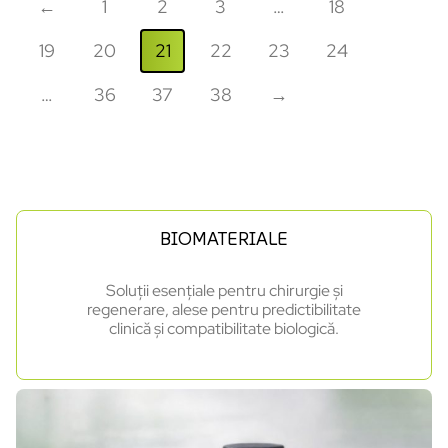
←
1
2
3
…
18
19
20
21
22
23
24
…
36
37
38
→
BIOMATERIALE
Soluții esențiale pentru chirurgie și
regenerare, alese pentru predictibilitate
clinică și compatibilitate biologică.