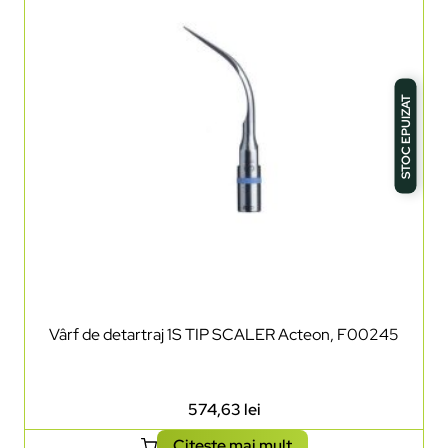
STOC EPUIZAT
Vârf de detartraj 1S TIP SCALER Acteon, F00245
574,63
lei
Citește mai mult