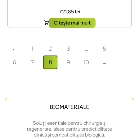
721,85
lei
Citește mai mult
←
1
2
3
…
5
6
7
8
9
10
→
BIOMATERIALE
Soluții esențiale pentru chirurgie și
regenerare, alese pentru predictibilitate
clinică și compatibilitate biologică.