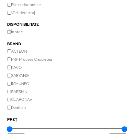
Pile endodontice
Vârf detartraj
DISPONIBILITATE
În stoc
BRAND
ACTEON
PRF Process Choukroun
KAVO
SAEYANG
IMMUNEC
SAESHIN
CLARONAV
Dentium
PREȚ