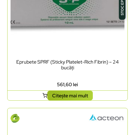
STOC EPUIZAT
Eprubete SPRF (Sticky Platelet-Rich Fibrin) – 24
bucăți
561,60
lei
Citește mai mult