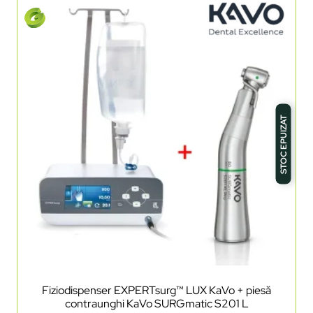
STOC EPUIZAT
Fiziodispenser EXPERTsurg™ LUX KaVo + piesă
contraunghi KaVo SURGmatic S201 L