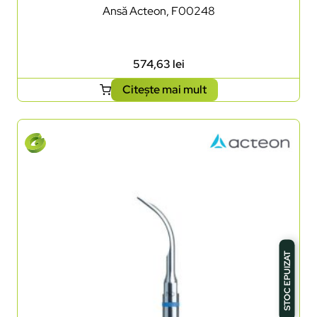
Ansă Acteon, F00248
574,63
lei
Citește mai mult
STOC EPUIZAT