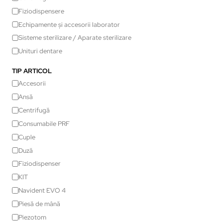
Fiziodispensere
Echipamente și accesorii laborator
Sisteme sterilizare / Aparate sterilizare
Unituri dentare
TIP ARTICOL
Accesorii
Ansă
Centrifugă
Consumabile PRF
Cuple
Duză
Fiziodispenser
KIT
Navident EVO 4
Piesă de mână
Piezotom