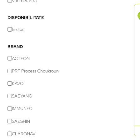
Vârf detartraj
DISPONIBILITATE
În stoc
BRAND
ACTEON
PRF Process Choukroun
KAVO
SAEYANG
IMMUNEC
SAESHIN
CLARONAV