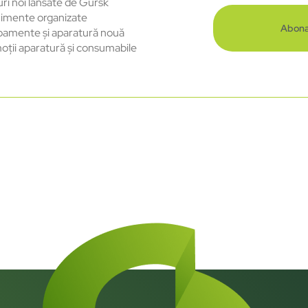
uri noi lansate de Gursk
imente organizate
Abona
pamente și aparatură nouă
oții aparatură și consumabile