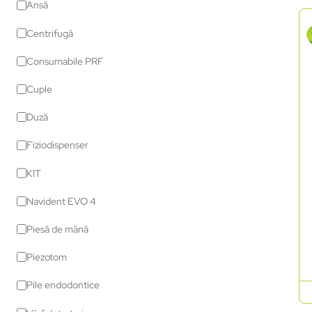
Ansă
Centrifugă
Consumabile PRF
Cuple
Duză
Fiziodispenser
KIT
Navident EVO 4
Piesă de mână
Piezotom
Pile endodontice