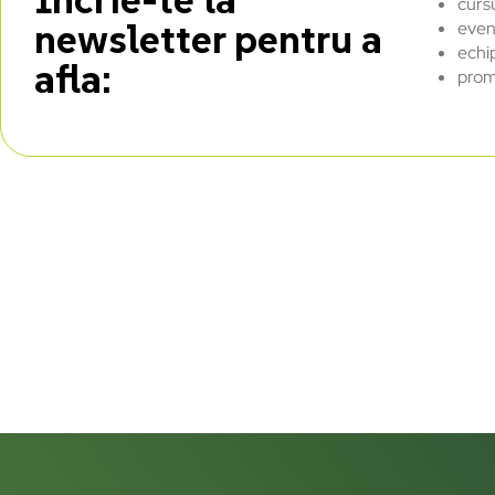
curs
newsletter pentru a
even
echi
afla:
prom