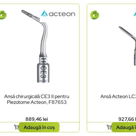
Ansă chirurgicală CE3 II pentru
Ansă Acteon LC
Piezotome Acteon, F87653
889,46
lei
927,66
Adaugă în coș
Adaugă î