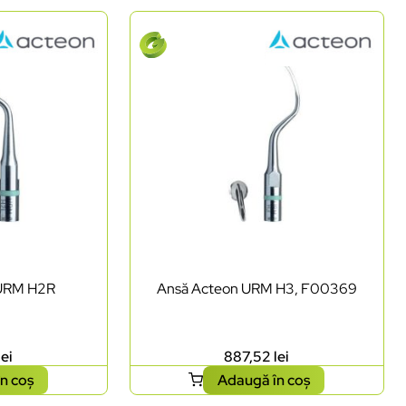
 URM H2R
Ansă Acteon URM H3, F00369
lei
887,52
lei
n coș
Adaugă în coș