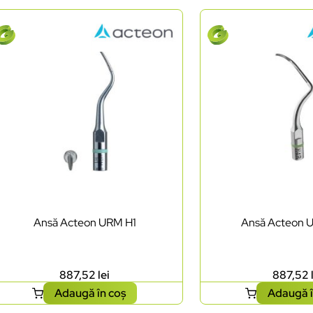
Ansă Acteon URM H1
Ansă Acteon 
887,52
lei
887,52
Adaugă în coș
Adaugă î