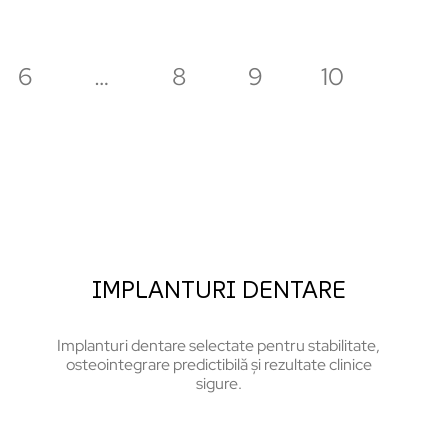
6
…
8
9
10
IMPLANTURI DENTARE
Implanturi dentare selectate pentru stabilitate,
osteointegrare predictibilă și rezultate clinice
sigure.