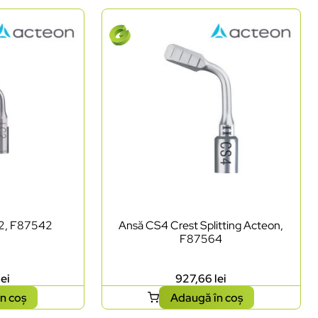
2, F87542
Ansă CS4 Crest Splitting Acteon,
F87564
lei
927,66
lei
n coș
Adaugă în coș