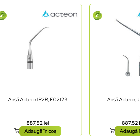
Ansă Acteon IP2R, F02123
Ansă Acteon,
887,52
lei
887,52
Adaugă în coș
Adaugă î