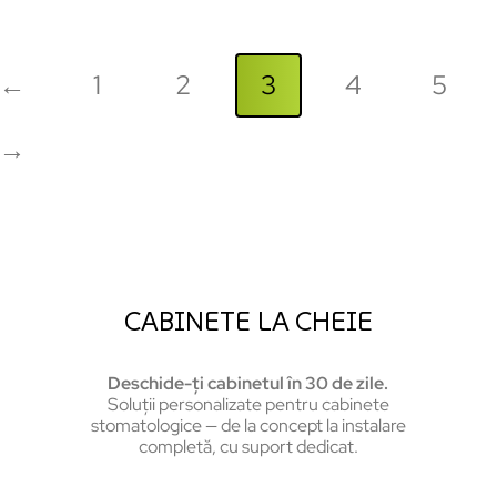
←
1
2
3
4
5
→
CABINETE LA CHEIE
Deschide-ți cabinetul în 30 de zile.
Soluții personalizate pentru cabinete
stomatologice — de la concept la instalare
completă, cu suport dedicat.