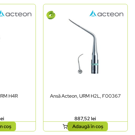
URM H4R
Ansă Acteon, URM H2L, F00367
lei
887,52
lei
n coș
Adaugă în coș