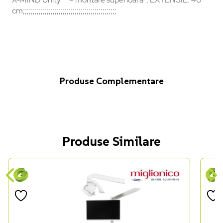
cm;;;;;;;;;;;;;;;;;;;;;;;;;;;;;;;;;;;;;;;;;;;;;;;
Produse Complementare
Produse Similare