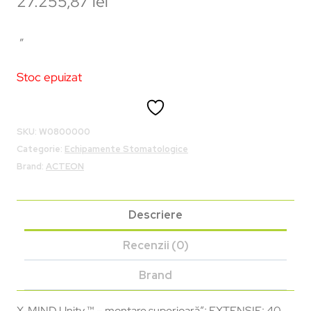
27.255,87
lei
„
Stoc epuizat
SKU:
W0800000
Categorie:
Echipamente Stomatologice
Brand:
ACTEON
Descriere
Recenzii (0)
Brand
X-MIND Unity ™ – montare superioară”; EXTENSIE: 40