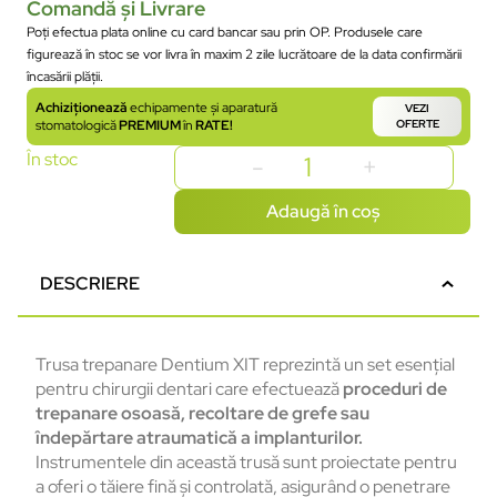
Comandă și Livrare
Poți efectua plata online cu card bancar sau prin OP. Produsele care
figurează în stoc se vor livra în maxim 2 zile lucrătoare de la data confirmării
încasării plății.
Achiziționează
echipamente și aparatură
VEZI
stomatologică
PREMIUM
în
RATE!
OFERTE
În stoc
Adaugă în coș
DESCRIERE
Trusa trepanare Dentium XIT reprezintă un set esențial
pentru chirurgii dentari care efectuează
proceduri de
trepanare osoasă, recoltare de grefe sau
îndepărtare atraumatică a implanturilor.
Instrumentele din această trusă sunt proiectate pentru
a oferi o tăiere fină și controlată, asigurând o penetrare