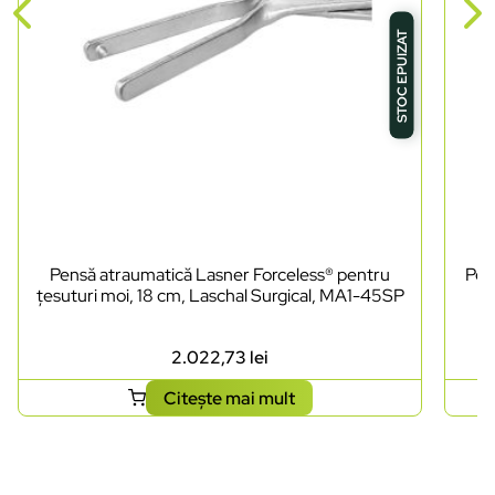
STOC EPUIZAT
Pensă atraumatică Lasner Forceless® pentru
Pen
țesuturi moi, 18 cm, Laschal Surgical, MA1-45SP
2.022,73
lei
Citește mai mult