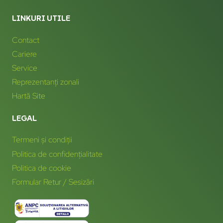
LINKURI UTILE
Contact
Cariere
Service
Reprezentanți zonali
Hartă Site
LEGAL
Termeni și condiții
Politica de confidențialitate
Politica de cookie
Formular Retur / Sesizări