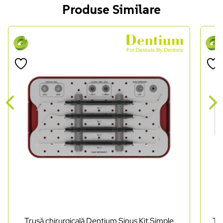
Produse Similare
Trusă chirurgicală Dentium Sinus Kit Simple
Tr