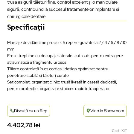
trusa asigură tăieturi fine, control excelent și o manipulare
sigură, contribuind la succesul tratamentelor implantare și
chirurgicale dentare.
Specificații
Marcaje de adâncime precise: 5 repere gravate la 2 / 4 / 6 / 8 / 10
mm
Freze trephine cu decupaje laterale: cut-outs pentru extragere
atraumatică a fragmentului osos
Tăiere controlată în os cortical: design optimizat pentru
penetrare stabilă și tăieturi curate
Set complet, organizat clinic: trusă livrată în casetă dedicată,
pentru protecție, organizare și acces rapid intraoperator
Discută cu un Rep
Vino în Showroom
4.402,78
lei
Cod: XIT