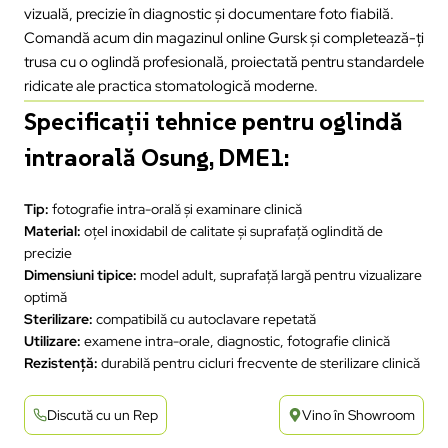
vizuală, precizie în diagnostic și documentare foto fiabilă.
Comandă acum din magazinul online Gursk și completează-ți
trusa cu o oglindă profesională, proiectată pentru standardele
ridicate ale practica stomatologică moderne.
Specificații tehnice pentru oglindă
intraorală Osung, DME1:
Tip:
fotografie intra-orală și examinare clinică
Material:
oțel inoxidabil de calitate și suprafață oglindită de
precizie
Dimensiuni tipice:
model adult, suprafață largă pentru vizualizare
optimă
Sterilizare:
compatibilă cu autoclavare repetată
Utilizare:
examene intra-orale, diagnostic, fotografie clinică
Rezistență:
durabilă pentru cicluri frecvente de sterilizare clinică
Discută cu un Rep
Vino în Showroom