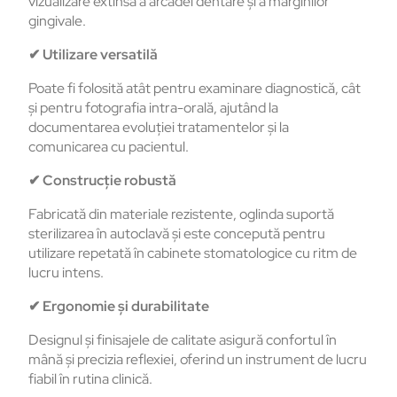
vizualizare extinsă a arcadei dentare și a marginilor
gingivale.
✔
Utilizare versatilă
Poate fi folosită atât pentru examinare diagnostică, cât
și pentru fotografia intra-orală, ajutând la
documentarea evoluției tratamentelor și la
comunicarea cu pacientul.
✔
Construcție robustă
Fabricată din materiale rezistente, oglinda suportă
sterilizarea în autoclavă și este concepută pentru
utilizare repetată în cabinete stomatologice cu ritm de
lucru intens.
✔
Ergonomie și durabilitate
Designul și finisajele de calitate asigură confortul în
mână și precizia reflexiei, oferind un instrument de lucru
fiabil în rutina clinică.