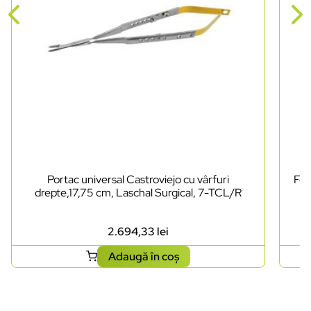
Portac universal Castroviejo cu vârfuri
Foa
drepte,17,75 cm, Laschal Surgical, 7-TCL/R
2.694,33
lei
Adaugă în coș