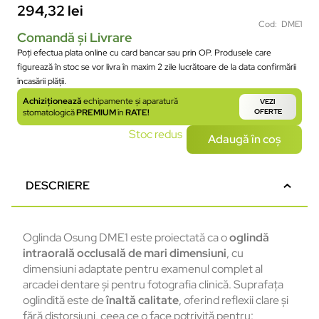
294,32
lei
Cod: DME1
Comandă și Livrare
Poți efectua plata online cu card bancar sau prin OP. Produsele care
figurează în stoc se vor livra în maxim 2 zile lucrătoare de la data confirmării
încasării plății.
Achiziționează
echipamente și aparatură
VEZI
stomatologică
PREMIUM
în
RATE!
OFERTE
Stoc redus
Adaugă în coș
DESCRIERE
Oglinda Osung DME1 este proiectată ca o
oglindă
intraorală occlusală de mari dimensiuni
, cu
dimensiuni adaptate pentru examenul complet al
arcadei dentare și pentru fotografia clinică. Suprafața
oglindită este de
înaltă calitate
, oferind reflexii clare și
fără distorsiuni, ceea ce o face potrivită pentru: