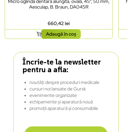
Micro oglindă dentară alungită, ovală, 45°, 50 mm,
Mâ
Aesculap, B. Braun, DA045R
660,42
lei
Adaugă în coș
Încrie-te la newsletter
pentru a afla:
noutăți despre proceduri medicale
cursuri noi lansate de Gursk
evenimente organizate
echipamente și aparatură nouă
promoții aparatură și consumabile