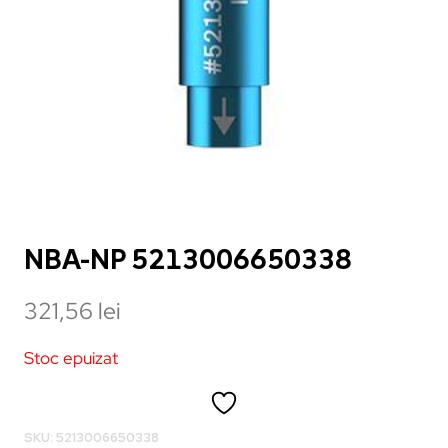
NBA-NP 5213006650338
321,56
lei
Stoc epuizat
SKU:
5213006650338