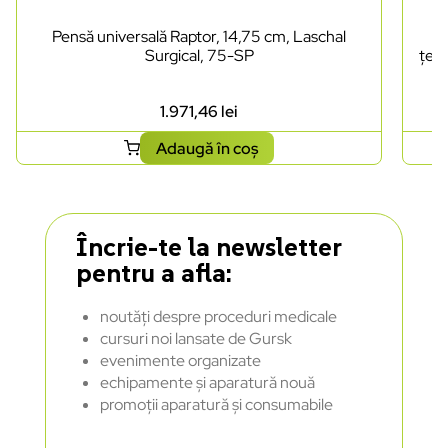
Pensă universală Raptor, 14,75 cm, Laschal
Pe
Surgical, 75-SP
țesu
1.971,46
lei
Adaugă în coș
Încrie-te la newsletter
pentru a afla:
noutăți despre proceduri medicale
cursuri noi lansate de Gursk
evenimente organizate
echipamente și aparatură nouă
promoții aparatură și consumabile