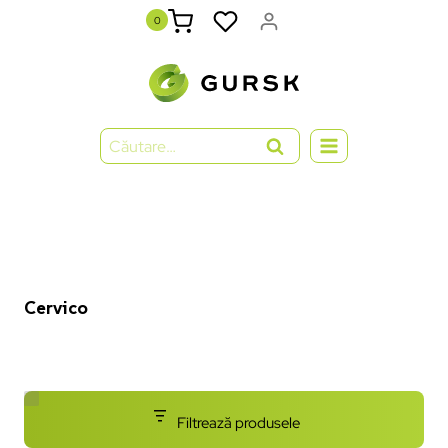
0
Cervico
Filtrează produsele