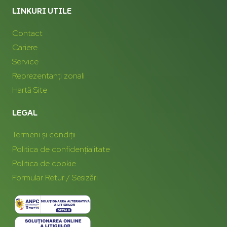
LINKURI UTILE
Contact
Cariere
Service
Reprezentanți zonali
Hartă Site
LEGAL
Termeni și condiții
Politica de confidențialitate
Politica de cookie
Formular Retur / Sesizări