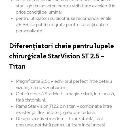
starLight cu adaptor, pentru vizibilitate excelentă în
orice condiții de lumină;
pentru utilizatorii cu dioptrii, se recomandă lentile
ZEISS, ce pot fi integrate pentru corecții optice
personalizate.
Diferențiatori cheie pentru lupele
chirurgicale StarVision ST 2.5 –
Titan
Magnificație 2,5x – echilibrul perfect între detaliu
vizual și câmp vizual extins.
Optică precisă StarMed – imagine clară, luminoasă,
fără distorsiuni.
Rama StarVision TI22 din titan – combinație între
rezistență, flexibilitate și greutate redusă.
Design sportiv și modern – fixare stabilă, fără
presiune, potrivită pentru utilizare îndelungată.