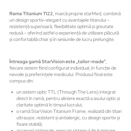
Rama Titanium TI22
, marcă proprie starMed, combină
un design sportiv-elegant cu avantajele titanului –
rezistenţă superioară, flexibilitate optimă şi greutate
redusă – oferind astfel o experienţă de utilizare plăcută
şi confortabilă chiar şi în sesiunile de lucru prelungite.
Întreaga gamă StarVision este „tailor-made”
,
fiecare sistem fiind configurat individual, în funcție de
nevoile și preferințele medicului. Produsul final este
compus din:
un sistem optic TTL (Through The Lens) integrat
direct în ramă, pentru aliniere exactă a axului optic și
claritate optimă în timpul lucrului;
o ramă StarVision Titanium Frame, realizată din titan
ultraușor, rezistent și antialergic, cu design sportiv și
fixare stabilă;
accesorii opționale, precum sistemul de iluminare