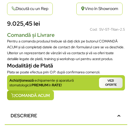
Discută cu un Rep
Vino în Showroom
9.025,45
lei
Cod: SV-ST-Titan-2.5
Comandă și Livrare
Pentru a comanda produsul trebuie să dați click pe butonul COMANDĂ
ACUM și să completați datele de contact din formularul care se va deschide.
Ulterior un reprezentant de vânzări vă va contacta și vă va oferi toate
detaliile legate de plată, training și workshop-uri pentru acest produs.
Modalități de Plată
Plata se poate efectua prin O.P. după confirmarea comenzii.
Achiziționează
echipamente și aparatură
VEZI
stomatologică
PREMIUM
în
RATE!
OFERTE
COMANDĂ ACUM
DESCRIERE