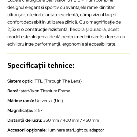
designul elegant și sportiv cu avantajele ramei din titan
ultraușor, oferind claritate excelentă, câmp vizual larg și
confort deosebit în utilizarea zilnică. Cu o magnificație de
2,5x și o construcție rezistentă, flexibilă și durabilă, acest
model este alegerea ideală pentru medicii care își doresc un
echilibru între performanță, ergonomie și accesibilitate.
Specificații tehnice:
Sistem optic:
TTL (Through The Lens)
Ramă:
starVision Titanium Frame
Mărime
ramă:
Universal (Uni)
Magnificație:
2,5×
Distanță de lucru:
350 mm / 400 mm / 450 mm
Accesorii opționale:
Iluminare starLight cu adaptor