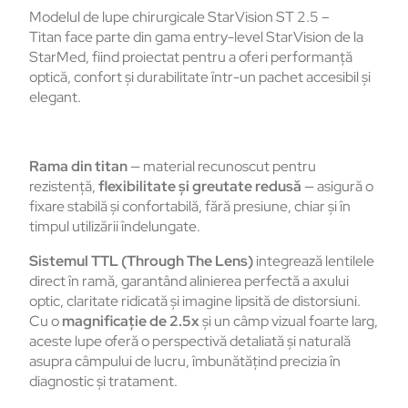
Modelul de lupe chirurgicale StarVision ST 2.5 –
Titan face parte din gama entry-level StarVision de la
StarMed, fiind proiectat pentru a oferi performanță
optică, confort și durabilitate într-un pachet accesibil și
elegant.
Rama din titan
— material recunoscut pentru
rezistență,
flexibilitate și greutate redusă
— asigură o
fixare stabilă și confortabilă, fără presiune, chiar și în
timpul utilizării îndelungate.
Sistemul TTL (Through The Lens)
integrează lentilele
direct în ramă, garantând alinierea perfectă a axului
optic, claritate ridicată și imagine lipsită de distorsiuni.
Cu o
magnificație de 2.5x
și un câmp vizual foarte larg,
aceste lupe oferă o perspectivă detaliată și naturală
asupra câmpului de lucru, îmbunătățind precizia în
diagnostic și tratament.