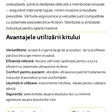
osteoplastii, până la dezlipirea delicată a membranei sinusale
— asigurând intervenții sigure, minim invazive și rezultate
previzibile. Vârfurile ergonomice și versatile sunt compatibile
cu sistemele piezoelectrice Acteon. Sterilizate și ambalate
individual pentru igienă maximă.
Avantajele utilizării kitului
Versatilitate:
acoperă o gamă largă de proceduri, de la profilaxie
până la chirurgie minim invazivă.
Eficiență ridicată:
fiecare vârf este optimizat pentru a lucra
eficient cu sistemele ultrasonice Acteon.
Confort pentru pacient:
vibrațiile ultrasonice permit tratamente
mai puțin traumatice și mai confortabile.
Ușurință în utilizare:
instrumente intuitive, ideale pentru utilizare
zilnică.
Siguranță:
selectivitate asupra țesutului dur cu minimă
agresiune asupra țesuturilor moi.