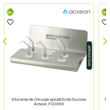
STOC EPUIZAT
Kitul anse de chirurgie apicală Endo Success
Pi
Acteon, F00069