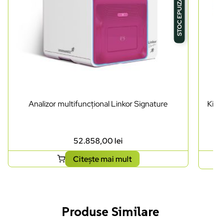
STOC EPUIZAT
Analizor multifuncțional Linkor Signature
Kit 
52.858,00
lei
Citește mai mult
Produse Similare