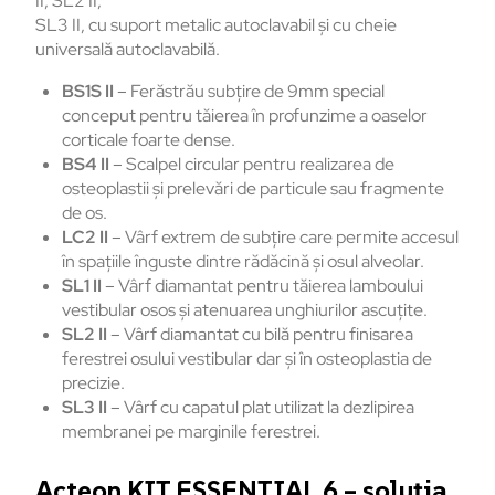
II, SL2 II,
SL3 II, cu suport metalic autoclavabil și cu cheie
universală autoclavabilă.
BS1S II
– Ferăstrău subțire de 9mm special
conceput pentru tăierea în profunzime a oaselor
corticale foarte dense.
BS4 II
– Scalpel circular pentru realizarea de
osteoplastii și prelevări de particule sau fragmente
de os.
LC2 II
– Vârf extrem de subțire care permite accesul
în spațiile înguste dintre rădăcină și osul alveolar.
SL1 II
– Vârf diamantat pentru tăierea lamboului
vestibular osos și atenuarea unghiurilor ascuțite.
SL2 II
– Vârf diamantat cu bilă pentru finisarea
ferestrei osului vestibular dar și în osteoplastia de
precizie.
SL3 II
– Vârf cu capatul plat utilizat la dezlipirea
membranei pe marginile ferestrei.
Acteon KIT ESSENTIAL 6 – soluția