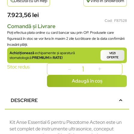
Discută cu un Rep
Vino în Showroom
7.923,56
lei
Cod: F87528
Comandă și Livrare
Poți efectua plata online cu card bancar sau prin OP. Produsele care
figurează în stoc se vor livra în maxim 2 zile lucrătoare de la data confirmării
încasării plății.
Achiziționează
echipamente și aparatură
VEZI
stomatologică
PREMIUM
în
RATE!
OFERTE
Stoc redus
Adaugă în coș
DESCRIERE
Kit Anse Essential 6 pentru Piezotome Acteon este un
set complet de instrumente ultrasonice, conceput