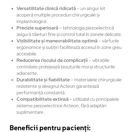
Versatilitate clinică ridicată
– un singur kit
acoperă multiple proceduri chirurgicale și
implantologice.
Precizie superioară
– tehnologia piezoelectrică
asigură tăieturi fine și control total în zonele delicate.
Vizibilitate și manevrabilitate optimă
– vârfurile
ergonomice și subțiri facilitează accesul în zone greu
accesibile.
Reducerea riscului de complicații
– vibrațiile
controlate protejează țesuturile moi și structurile
adiacente.
Durabilitate și fiabilitate
– materialele chirurgicale
rezistente și designul Acteon garantează
performanță constantă.
Compatibilitate extinsă
– utilizabil cu principalele
sisteme piezoelectrice Acteon, fără adaptări
suplimentare.
Beneficii pentru pacienți: