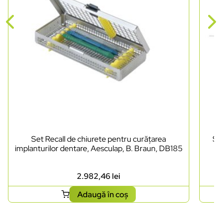
Set Recall de chiurete pentru curățarea
Se
implanturilor dentare, Aesculap, B. Braun, DB185
2.982,46
lei
Adaugă în coș