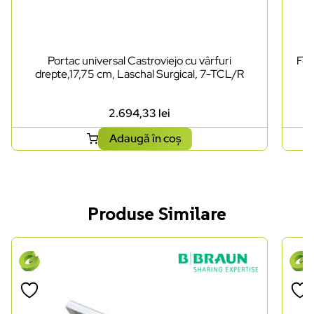
Portac universal Castroviejo cu vârfuri
Foa
drepte,17,75 cm, Laschal Surgical, 7-TCL/R
2.694,33
lei
Adaugă în coș
Produse Similare