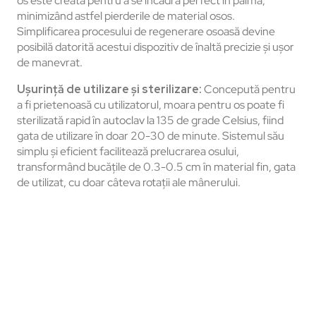
os este creată pentru a se încadra perfect în palmă,
minimizând astfel pierderile de material osos.
Simplificarea procesului de regenerare osoasă devine
posibilă datorită acestui dispozitiv de înaltă precizie și ușor
de manevrat.
Ușurință de utilizare și sterilizare:
Concepută pentru
a fi prietenoasă cu utilizatorul, moara pentru os poate fi
sterilizată rapid în autoclav la 135 de grade Celsius, fiind
gata de utilizare în doar 20-30 de minute. Sistemul său
simplu și eficient facilitează prelucrarea osului,
transformând bucățile de 0.3-0.5 cm în material fin, gata
de utilizat, cu doar câteva rotații ale mânerului.