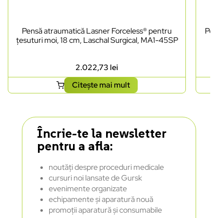
Pensă atraumatică Lasner Forceless® pentru
Pen
țesuturi moi, 18 cm, Laschal Surgical, MA1-45SP
2.022,73
lei
Citește mai mult
Încrie-te la newsletter
pentru a afla:
noutăți despre proceduri medicale
cursuri noi lansate de Gursk
evenimente organizate
echipamente și aparatură nouă
promoții aparatură și consumabile