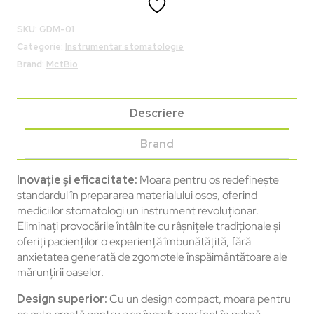
SKU:
GDM-01
Categorie:
Instrumentar stomatologie
Brand:
MctBio
Descriere
Brand
Inovație și eficacitate:
Moara pentru os redefinește
standardul în prepararea materialului osos, oferind
mediciilor stomatologi un instrument revoluționar.
Eliminați provocările întâlnite cu râșnițele tradiționale și
oferiți pacienților o experiență îmbunătățită, fără
anxietatea generată de zgomotele înspăimântătoare ale
mărunțirii oaselor.
Design superior:
Cu un design compact, moara pentru