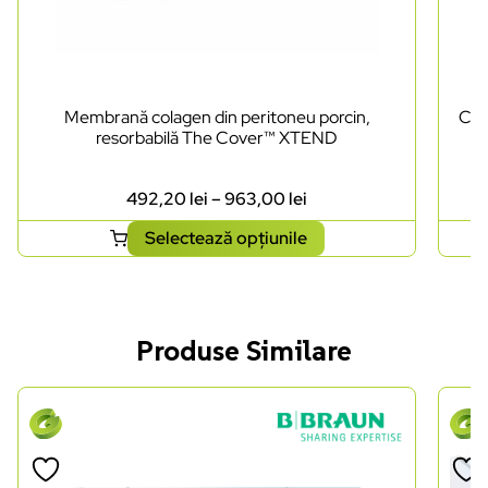
Membrană colagen din peritoneu porcin,
Cut
resorbabilă The Cover™ XTEND
492,20
lei
–
963,00
lei
Selectează opțiunile
Produse Similare