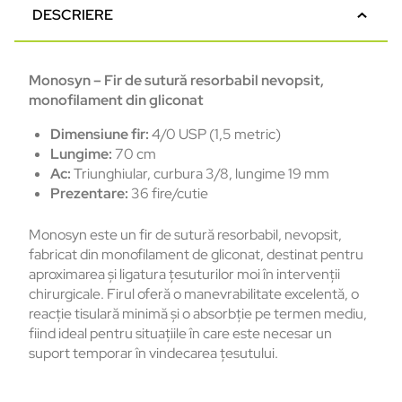
DESCRIERE
Monosyn – Fir de sutură resorbabil nevopsit,
monofilament din gliconat
Dimensiune fir:
4/0 USP (1,5 metric)
Lungime:
70 cm
Ac:
Triunghiular, curbura 3/8, lungime 19 mm
Prezentare:
36 fire/cutie
Monosyn este un fir de sutură resorbabil, nevopsit,
fabricat din monofilament de gliconat, destinat pentru
aproximarea și ligatura țesuturilor moi în intervenții
chirurgicale. Firul oferă o manevrabilitate excelentă, o
reacție tisulară minimă și o absorbție pe termen mediu,
fiind ideal pentru situațiile în care este necesar un
suport temporar în vindecarea țesutului.