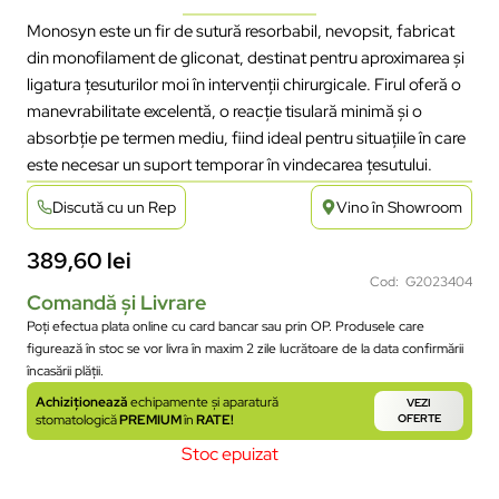
Monosyn este un fir de sutură resorbabil, nevopsit, fabricat
din monofilament de gliconat, destinat pentru aproximarea și
ligatura țesuturilor moi în intervenții chirurgicale. Firul oferă o
manevrabilitate excelentă, o reacție tisulară minimă și o
absorbție pe termen mediu, fiind ideal pentru situațiile în care
este necesar un suport temporar în vindecarea țesutului.
Discută cu un Rep
Vino în Showroom
389,60
lei
Cod: G2023404
Comandă și Livrare
Poți efectua plata online cu card bancar sau prin OP. Produsele care
figurează în stoc se vor livra în maxim 2 zile lucrătoare de la data confirmării
încasării plății.
Achiziționează
echipamente și aparatură
VEZI
stomatologică
PREMIUM
în
RATE!
OFERTE
Stoc epuizat