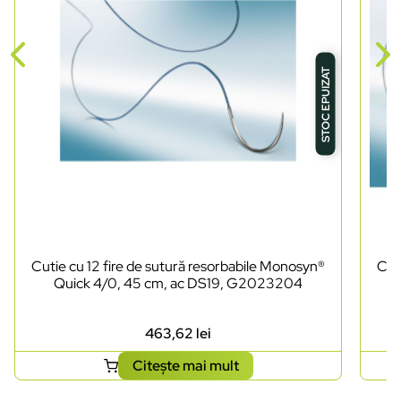
STOC EPUIZAT
Cutie cu 12 fire de sutură resorbabile Monosyn®
Cut
Quick 4/0, 45 cm, ac DS19, G2023204
463,62
lei
Citește mai mult