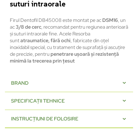
suturi intraorale
Firul Dentofil DB45008 este montat pe ac
DSM16
, un
ac
3/8 de cerc
, recomandat pentru regiunea anterioară
și suturi intraorale fine. Acele Resorba
sunt
atraumatice, fără ochi
, fabricate din oțel
inoxidabil special, cu tratament de suprafață și ascuțire
de precizie, pentru
penetrare ușoară și rezistență
minimă la trecerea prin țesut
BRAND
SPECIFICAȚII TEHNICE
INSTRUCȚIUNI DE FOLOSIRE