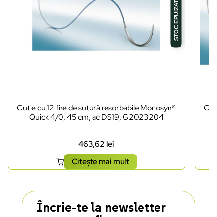
STOC EPUIZAT
Cutie cu 12 fire de sutură resorbabile Monosyn®
Cut
Quick 4/0, 45 cm, ac DS19, G2023204
463,62
lei
Citește mai mult
Încrie-te la newsletter