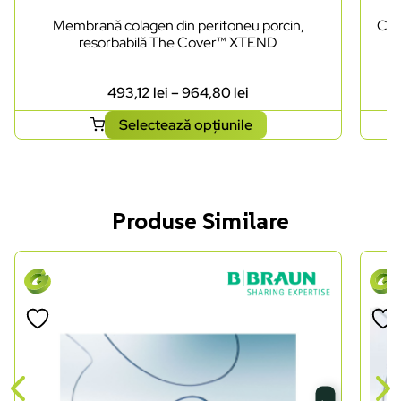
Membrană colagen din peritoneu porcin,
Cut
resorbabilă The Cover™ XTEND
493,12
lei
–
964,80
lei
Selectează opțiunile
Produse Similare