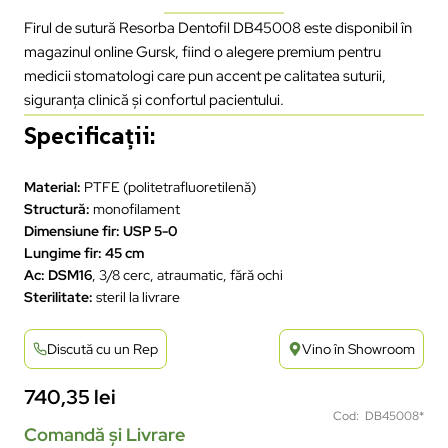
Firul de sutură Resorba Dentofil DB45008 este disponibil în
magazinul online Gursk, fiind o alegere premium pentru
medicii stomatologi care pun accent pe calitatea suturii,
siguranța clinică și confortul pacientului.
Specificații:
Material:
PTFE (politetrafluoretilenă)
Structură:
monofilament
Dimensiune fir:
USP 5-0
Lungime fir:
45 cm
Ac:
DSM16
, 3/8 cerc, atraumatic, fără ochi
Sterilitate:
steril la livrare
Discută cu un Rep
Vino în Showroom
740,35
lei
Cod: DB45008*
Comandă și Livrare