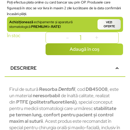
Poți efectua plata online cu card bancar sau prin OP. Produsele care
figurează în stoc se vor livra în maxim 2 zile lucrătoare de la data confirmării
încasării plății.
Achiziționează
echipamente și aparatură
VEZI
stomatologică
PREMIUM
în
RATE!
OFERTE
În stoc
Adaugă în coș
DESCRIERE
Firul de sutură
Resorba
Dentofil
, cod
DB45008
, este
un material
neresorbabil
de înaltă calitate, realizat
din
PTFE (politetrafluoretilenă)
, special conceput
pentru medicii stomatologi care urmăresc
stabilitate
pe termen lung, confort pentru pacient și control
maxim al suturii
. Acest produs este recomandat în
special pentru chirurgia orală și maxilo-facială, inclusiv în