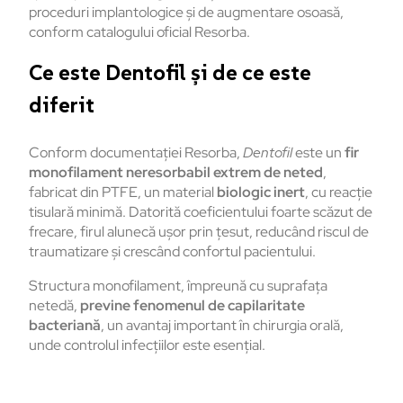
proceduri implantologice și de augmentare osoasă,
conform catalogului oficial Resorba.
Ce este Dentofil și de ce este
diferit
Conform documentației Resorba,
Dentofil
este un
fir
monofilament neresorbabil extrem de neted
,
fabricat din PTFE, un material
biologic inert
, cu reacție
tisulară minimă. Datorită coeficientului foarte scăzut de
frecare, firul alunecă ușor prin țesut, reducând riscul de
traumatizare și crescând confortul pacientului.
Structura monofilament, împreună cu suprafața
netedă,
previne fenomenul de capilaritate
bacteriană
, un avantaj important în chirurgia orală,
unde controlul infecțiilor este esențial.