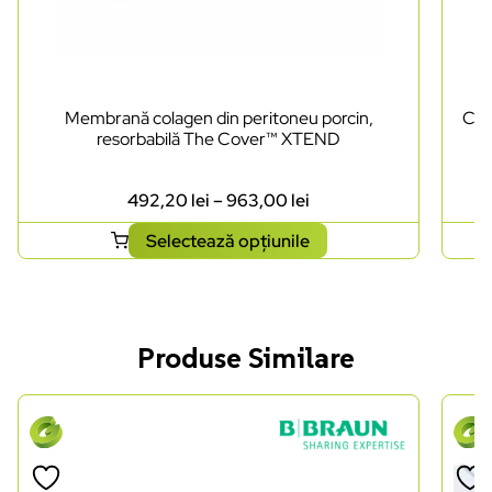
Membrană colagen din peritoneu porcin,
Cut
resorbabilă The Cover™ XTEND
492,20
lei
–
963,00
lei
Selectează opțiunile
Produse Similare