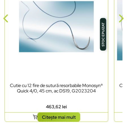
STOC EPUIZAT
Cutie cu 12 fire de sutură resorbabile Monosyn®
Cut
Quick 4/0, 45 cm, ac DS19, G2023204
463,62
lei
Citește mai mult