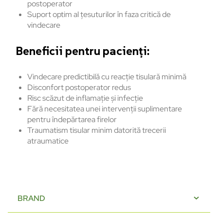
postoperator
Suport optim al țesuturilor în faza critică de
vindecare
Beneficii pentru pacienți:
Vindecare predictibilă cu reacție tisulară minimă
Disconfort postoperator redus
Risc scăzut de inflamație și infecție
Fără necesitatea unei intervenții suplimentare
pentru îndepărtarea firelor
Traumatism tisular minim datorită trecerii
atraumatice
BRAND