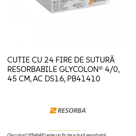
CUTIE CU 24 FIRE DE SUTURĂ
RESORBABILE GLYCOLON® 4/0,
45 CM, AC DS16, PB41410
Glycolon® PB41410 este un fir de sutură resorbabil