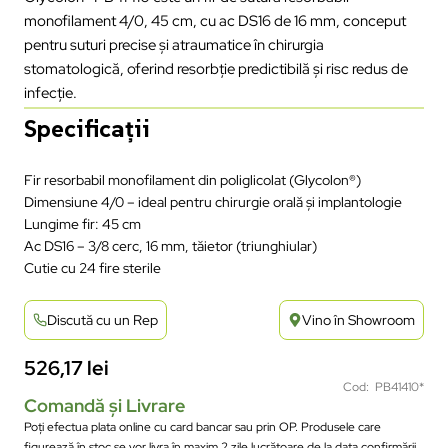
monofilament 4/0, 45 cm, cu ac DS16 de 16 mm, conceput
pentru suturi precise și atraumatice în chirurgia
stomatologică, oferind resorbție predictibilă și risc redus de
infecție.
Specificații
Fir resorbabil monofilament din poliglicolat (Glycolon®)
Dimensiune 4/0 – ideal pentru chirurgie orală și implantologie
Lungime fir: 45 cm
Ac DS16 – 3/8 cerc, 16 mm, tăietor (triunghiular)
Cutie cu 24 fire sterile
Discută cu un Rep
Vino în Showroom
526,17
lei
Cod: PB41410*
Comandă și Livrare
Poți efectua plata online cu card bancar sau prin OP. Produsele care
figurează în stoc se vor livra în maxim 2 zile lucrătoare de la data confirmării