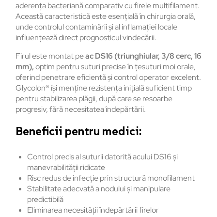
aderența bacteriană comparativ cu firele multifilament.
Această caracteristică este esențială în chirurgia orală,
unde controlul contaminării și al inflamației locale
influențează direct prognosticul vindecării.
Firul este montat pe
ac DS16 (triunghiular, 3/8 cerc, 16
mm),
optim pentru suturi precise în țesuturi moi orale,
oferind penetrare eficientă și control operator excelent.
Glycolon® își menține rezistența inițială suficient timp
pentru stabilizarea plăgii, după care se resoarbe
progresiv, fără necesitatea îndepărtării.
Beneficii pentru medici:
Control precis al suturii datorită acului DS16 și
manevrabilității ridicate
Risc redus de infecție prin structură monofilament
Stabilitate adecvată a nodului și manipulare
predictibilă
Eliminarea necesității îndepărtării firelor