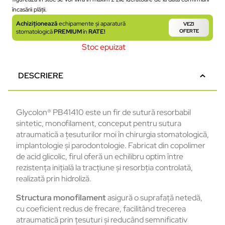
încasării plății.
Achiziționează
echipamente și aparatură
VEZI
stomatologică
PREMIUM
în
RATE!
OFERTE
Stoc epuizat
DESCRIERE
Glycolon® PB41410 este un fir de sutură resorbabil
sintetic, monofilament, conceput pentru sutura
atraumatică a țesuturilor moi în chirurgia stomatologică,
implantologie și parodontologie. Fabricat din copolimer
de acid glicolic, firul oferă un echilibru optim între
rezistența inițială la tracțiune și resorbția controlată,
realizată prin hidroliză.
Structura monofilament
asigură o suprafață netedă,
cu coeficient redus de frecare, facilitând trecerea
atraumatică prin țesuturi și reducând semnificativ