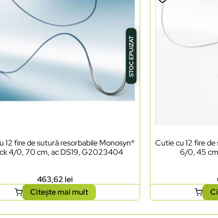
STOC EPUIZAT
u 12 fire de sutură resorbabile Monosyn®
Cutie cu 12 fire d
ck 4/0, 70 cm, ac DS19, G2023404
6/0, 45 cm
463,62
lei
Citește mai mult
Ci