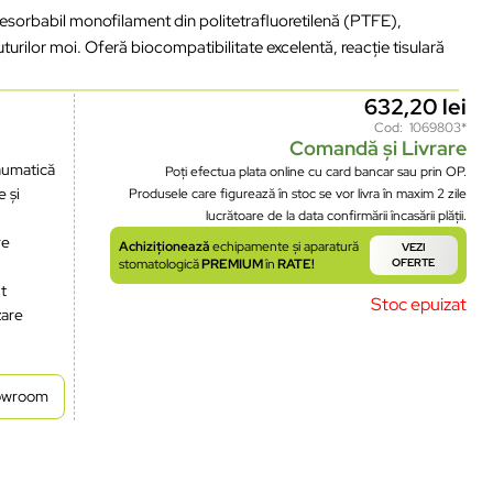
resorbabil monofilament din politetrafluoretilenă (PTFE),
urilor moi. Oferă biocompatibilitate excelentă, reacție tisulară
632,20
lei
Cod: 1069803*
Comandă și Livrare
aumatică
Poți efectua plata online cu card bancar sau prin OP.
e și
Produsele care figurează în stoc se vor livra în maxim 2 zile
lucrătoare de la data confirmării încasării plății.
re
Achiziționează
echipamente și aparatură
VEZI
stomatologică
PREMIUM
în
RATE!
OFERTE
ut
Stoc epuizat
zare
howroom