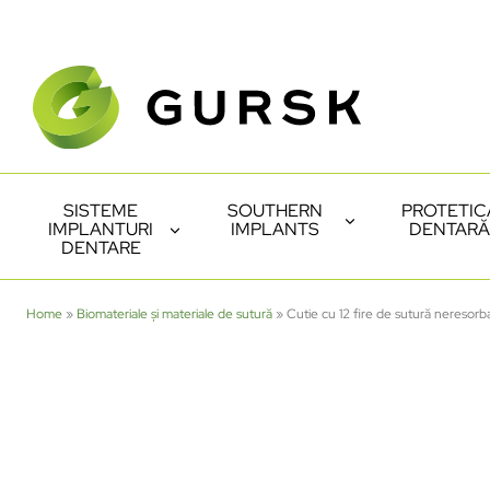
SISTEME
SOUTHERN
PROTETIC
IMPLANTURI
IMPLANTS
DENTARĂ
DENTARE
Home
»
Biomateriale și materiale de sutură
»
Cutie cu 12 fire de sutură neresor