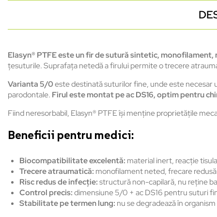
DE
Elasyn® PTFE este un fir de sutură sintetic, monofilament,
țesuturile. Suprafața netedă a firului permite o trecere atraumat
Varianta 5/0
este destinată suturilor fine, unde este necesar un
parodontale.
Firul este montat pe ac DS16, optim pentru chi
Fiind neresorbabil, Elasyn® PTFE își menține proprietățile mecani
Beneficii pentru medici:
Biocompatibilitate excelentă:
material inert, reacție tisu
Trecere atraumatică:
monofilament neted, frecare redusă
Risc redus de infecție:
structură non-capilară, nu reține ba
Control precis:
dimensiune 5/0 + ac DS16 pentru suturi fi
Stabilitate pe termen lung:
nu se degradează în organism