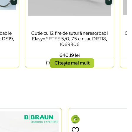
rbabile
Cutie cu 12 fire de sutură neresorbabil
Cut
c DS19,
Elasyn® PTFE 5/0, 75 cm, ac DRT18,
E
1069806
640,19
lei
Citește mai mult