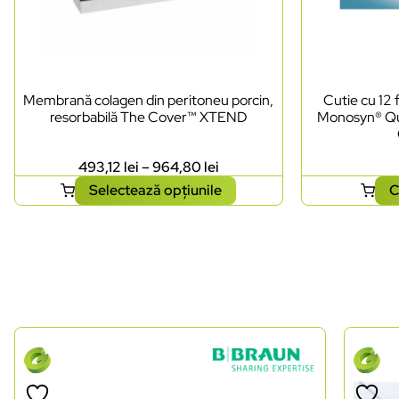
Membrană colagen din peritoneu porcin,
Cutie cu 12 
resorbabilă The Cover™ XTEND
Monosyn® Qui
493,12
lei
–
964,80
lei
Selectează opțiunile
C