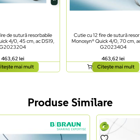
fire de sutură resorbabile
Cutie cu 12 fire de sutură reso
ck 4/0, 45 cm, ac DS19,
Monosyn® Quick 4/0, 70 cm, a
G2023204
G2023404
463,62
lei
463,62
lei
itește mai mult
Citește mai mult
Produse Similare