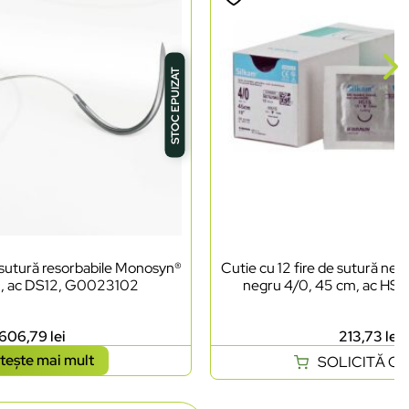
STOC EPUIZAT
e sutură resorbabile Monosyn®
Cutie cu 12 fire de sutură ner
, ac DS12, G0023102
negru 4/0, 45 cm, ac H
606,79
lei
213,73
lei
tește mai mult
SOLICITĂ O