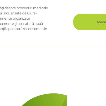
ăți despre proceduri medicale
uri noi lansate de Gursk
imente organizate
Abona
pamente și aparatură nouă
oții aparatură și consumabile