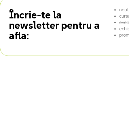
nout
Încrie-te la
curs
newsletter pentru a
even
echi
afla:
prom