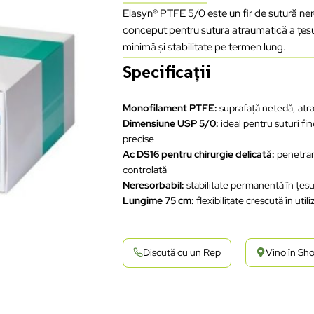
Elasyn® PTFE 5/0 este un fir de sutură ne
conceput pentru sutura atraumatică a țesut
minimă și stabilitate pe termen lung.
Specificații
Monofilament PTFE:
suprafață netedă, atr
Dimensiune USP 5/0:
ideal pentru suturi fin
precise
Ac DS16 pentru chirurgie delicată:
penetra
controlată
Neresorbabil:
stabilitate permanentă în țes
Lungime 75 cm:
flexibilitate crescută în utili
Discută cu un Rep
Vino în S