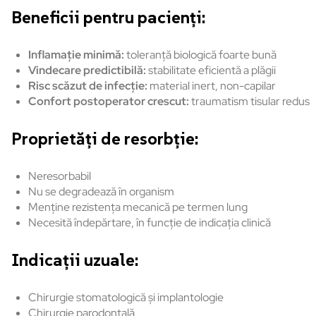
Beneficii pentru pacienți:
Inflamație minimă:
toleranță biologică foarte bună
Vindecare predictibilă:
stabilitate eficientă a plăgii
Risc scăzut de infecție:
material inert, non-capilar
Confort postoperator crescut:
traumatism tisular redus
Proprietăți de resorbție:
Neresorbabil
Nu se degradează în organism
Menține rezistența mecanică pe termen lung
Necesită îndepărtare, în funcție de indicația clinică
Indicații uzuale:
Chirurgie stomatologică și implantologie
Chirurgie parodontală