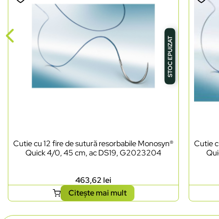
STOC EPUIZAT
Cutie cu 12 fire de sutură resorbabile Monosyn®
Cutie c
Quick 4/0, 45 cm, ac DS19, G2023204
Qui
463,62
lei
Citește mai mult