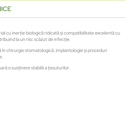
NICE
ial cu inerție biologică ridicată și compatibilitate excelentă cu
ibuind la un risc scăzut de infecție.
ă în chirurgie stomatologică, implantologie și proceduri
e.
ră o susținere stabilă a țesuturilor.