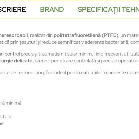
SCRIERE
BRAND
SPECIFICAȚII TEH
 neresorbabil
, realizat din
politetrafluoretilenă (PTFE)
, un mater
ică prin țesuturi și reduce semnificativ aderența bacteriană, contr
 control precis și traumatism tisular minim, fiind frecvent utilizat
rurgie delicată,
oferind penetrare controlată și precizie operatori
ce pe termen lung, fiind ideal pentru situațiile în care este necesa
lară minimă
cterii
ne