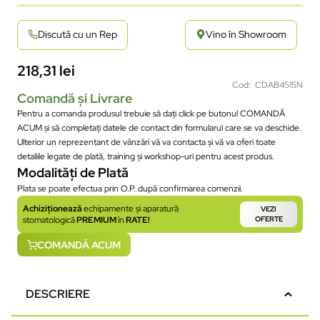
Discută cu un Rep
Vino în Showroom
218,31
lei
Cod: CDAB4515N
Comandă și Livrare
Pentru a comanda produsul trebuie să dați click pe butonul COMANDĂ
ACUM și să completați datele de contact din formularul care se va deschide.
Ulterior un reprezentant de vânzări vă va contacta și vă va oferi toate
detaliile legate de plată, training și workshop-uri pentru acest produs.
Modalități de Plată
Plata se poate efectua prin O.P. după confirmarea comenzii.
Achiziționează
echipamente și aparatură
VEZI
stomatologică
PREMIUM
în
RATE!
OFERTE
COMANDĂ ACUM
DESCRIERE