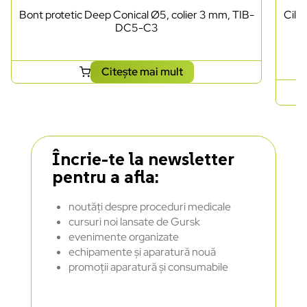
Bont protetic Deep Conical Ø5, colier 3 mm, TIB-
Cili
DC5-C3
Citește mai mult
Încrie-te la newsletter
pentru a afla:
noutăți despre proceduri medicale
cursuri noi lansate de Gursk
evenimente organizate
echipamente și aparatură nouă
promoții aparatură și consumabile