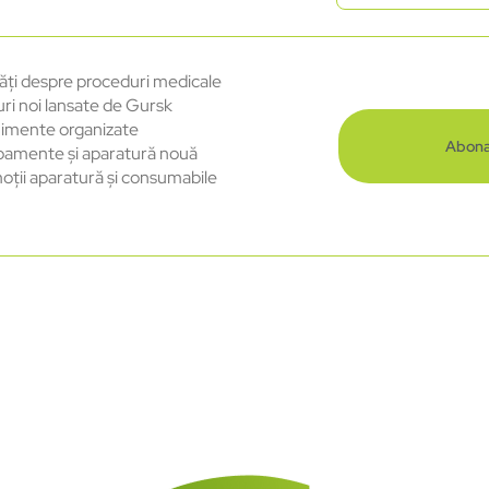
ăți despre proceduri medicale
uri noi lansate de Gursk
imente organizate
Abona
pamente și aparatură nouă
oții aparatură și consumabile