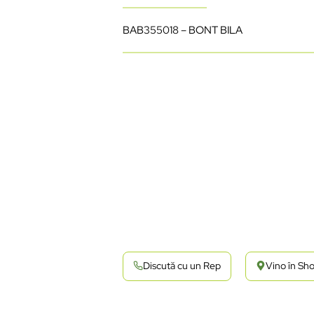
BAB355018 – BONT BILA
Discută cu un Rep
Vino în S