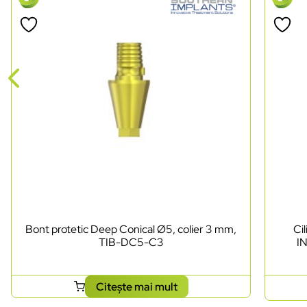
Bont protetic Deep Conical Ø5, colier 3 mm,
Ci
TIB-DC5-C3
I
Citește mai mult