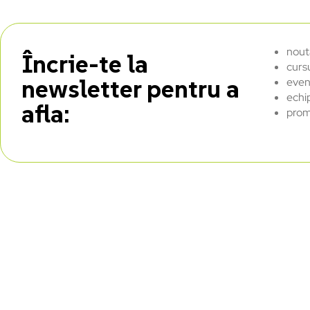
nout
Încrie-te la
curs
newsletter pentru a
even
echi
afla:
prom