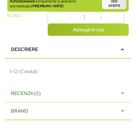
Achiziționează
echipamente și aparatură
VEZI
stomatologică
PREMIUM
în
RATE!
OFERTE
În stoc
Adaugă în coș
DESCRIERE
1-12 (Crestal)
RECENZII (0)
BRAND