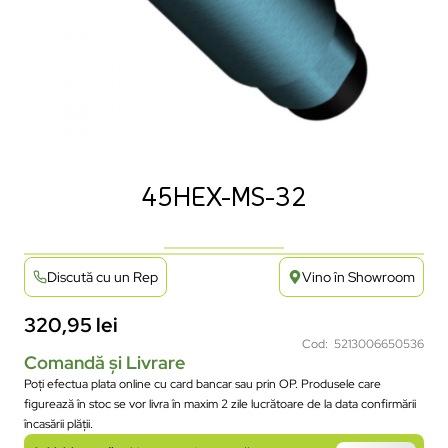
45HEX-MS-32
Discută cu un Rep
Vino în Showroom
320,95
lei
Cod: 5213006650536
Comandă și Livrare
Poți efectua plata online cu card bancar sau prin OP. Produsele care
figurează în stoc se vor livra în maxim 2 zile lucrătoare de la data confirmării
încasării plății.