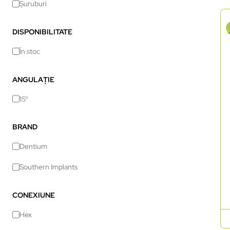
Șuruburi
DISPONIBILITATE
În stoc
ANGULAȚIE
15°
BRAND
Dentium
Southern Implants
CONEXIUNE
Hex