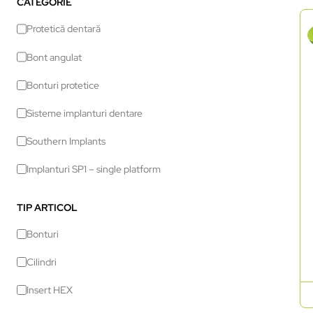
CATEGORIE
Protetică dentară
Bont angulat
Bonturi protetice
Sisteme implanturi dentare
Southern Implants
Implanturi SP1 – single platform
TIP ARTICOL
Bonturi
Cilindri
Insert HEX