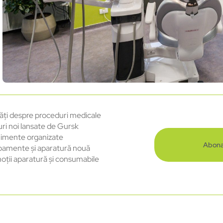
ăți despre proceduri medicale
uri noi lansate de Gursk
imente organizate
Abona
pamente și aparatură nouă
oții aparatură și consumabile