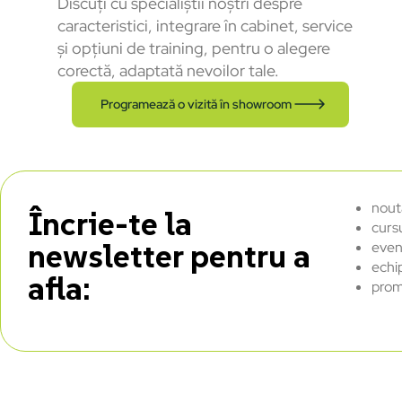
Discuți cu specialiștii noștri despre
caracteristici, integrare în cabinet, service
și opțiuni de training, pentru o alegere
corectă, adaptată nevoilor tale.
Programează o vizită în showroom
nout
Încrie-te la
curs
newsletter pentru a
even
echi
afla:
prom