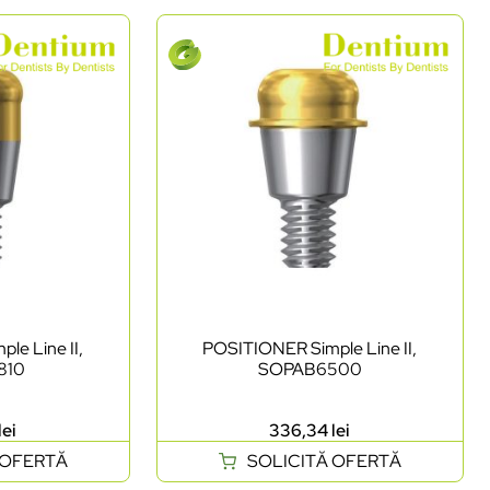
le Line II,
POSITIONER Simple Line II,
810
SOPAB6500
lei
336,34
lei
 OFERTĂ
SOLICITĂ OFERTĂ