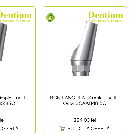
le Line II –
BONT ANGULAT Simple Line II –
B6515O
Octa, SOAAB4815O
lei
354,03
lei
 OFERTĂ
SOLICITĂ OFERTĂ