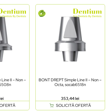
ine II – Non –
BONT DREPT Simple Line II – Non –
b6508n
Octa, socab6518n
lei
353,44
lei
 OFERTĂ
SOLICITĂ OFERTĂ