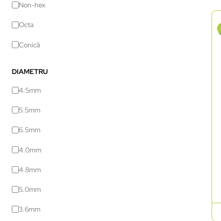
Non-hex
Octa
Conică
DIAMETRU
4.5mm
5.5mm
6.5mm
4.0mm
4.8mm
5.0mm
3.6mm